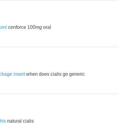
com/
cenforce 100mg oral
ackage insert
when does cialis go generic
this
natural cialis