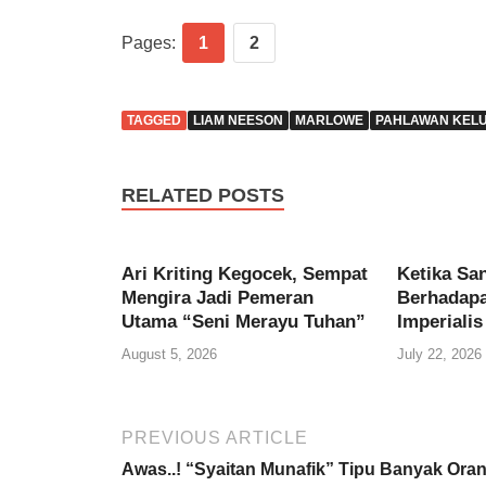
Pages:
1
2
TAGGED
LIAM NEESON
MARLOWE
PAHLAWAN KEL
RELATED POSTS
Ari Kriting Kegocek, Sempat
Ketika Sa
Mengira Jadi Pemeran
Berhadap
Utama “Seni Merayu Tuhan”
Imperialis
August 5, 2026
July 22, 2026
PREVIOUS ARTICLE
Awas..! “Syaitan Munafik” Tipu Banyak Ora