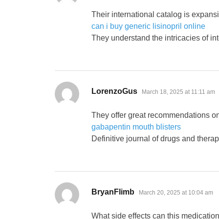
Their international catalog is expans
can i buy generic lisinopril online
They understand the intricacies of in
says:
LorenzoGus
March 18, 2025 at 11:11 am
They offer great recommendations on
gabapentin mouth blisters
Definitive journal of drugs and therap
says:
BryanFlimb
March 20, 2025 at 10:04 am
What side effects can this medicatio