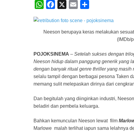
W
F
X
E
S
h
a
m
h
a
c
a
a
t
e
i
r
Neeson berupaya keras melakukan sesuat
(IMDb/p
s
b
l
e
A
o
POJOKSINEMA
–
Setelah sukses dengan trilog
p
o
Neeson hidup dalam panggung generik yang la
p
k
dengan banyak ritual genre thriller yang masi
selalu tampil dengan berbagai pesona Taken da
memang sulit melepaskan dirinya dari cengkram
Dan begitulah yang diinginkan industri, Neeson
beladiri dan pembela keluarga.
Bahkan kemunculan Neeson lewat film
Marlo
Marlowe malah terlihat iapun sama lelahnya deng