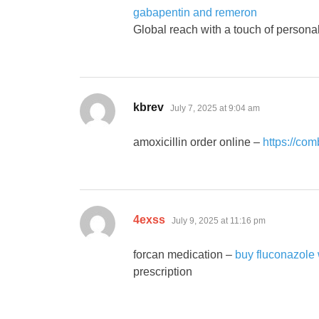
gabapentin and remeron
Global reach with a touch of personal
says:
kbrev
July 7, 2025 at 9:04 am
amoxicillin order online –
https://co
says:
4exss
July 9, 2025 at 11:16 pm
forcan medication –
buy fluconazole 
prescription