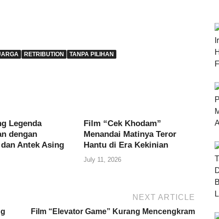
UARGA
RETRIBUTION
TANPA PILIHAN
ng Legenda
Film “Cek Khodam”
an dengan
Menandai Matinya Teror
 dan Antek Asing
Hantu di Era Kekinian
July 11, 2026
NEXT ARTICLE
ng
Film “Elevator Game” Kurang Mencengkram