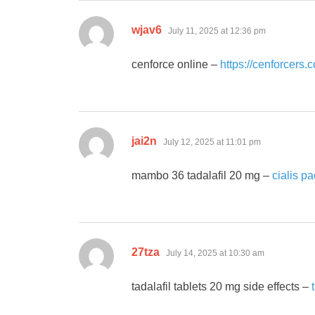
says:
wjav6
July 11, 2025 at 12:36 pm
cenforce online –
https://cenforcers.
says:
jai2n
July 12, 2025 at 11:01 pm
mambo 36 tadalafil 20 mg –
cialis p
says:
27tza
July 14, 2025 at 10:30 am
tadalafil tablets 20 mg side effects –