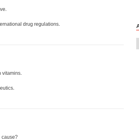
ive.
ternational drug regulations.
 vitamins.
eutics.
n cause?