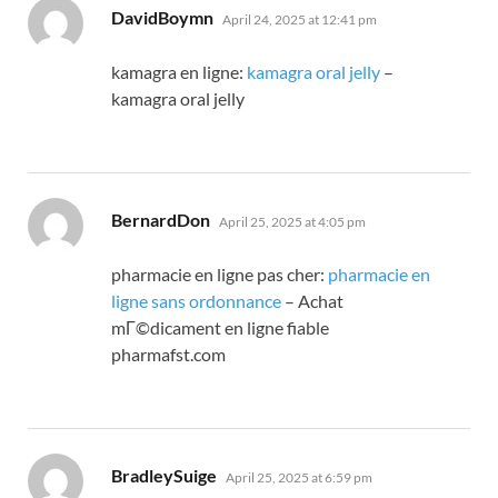
says:
DavidBoymn
April 24, 2025 at 12:41 pm
kamagra en ligne:
kamagra oral jelly
–
kamagra oral jelly
says:
BernardDon
April 25, 2025 at 4:05 pm
pharmacie en ligne pas cher:
pharmacie en
ligne sans ordonnance
– Achat
mГ©dicament en ligne fiable
pharmafst.com
says:
BradleySuige
April 25, 2025 at 6:59 pm