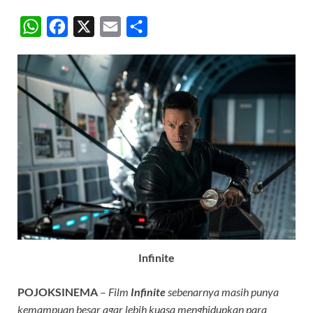
W
F
X
E
S
h
a
m
h
a
c
a
a
t
e
i
r
s
b
l
e
A
o
p
o
p
k
Infinite
POJOKSINEMA
–
Film
Infinite
sebenarnya masih punya
kemampuan besar agar lebih kuasa menghidupkan para