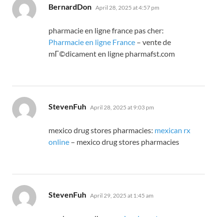
says:
BernardDon
April 28, 2025 at 4:57 pm
pharmacie en ligne france pas cher:
Pharmacie en ligne France
– vente de
mГ©dicament en ligne pharmafst.com
says:
StevenFuh
April 28, 2025 at 9:03 pm
mexico drug stores pharmacies:
mexican rx
online
– mexico drug stores pharmacies
says:
StevenFuh
April 29, 2025 at 1:45 am