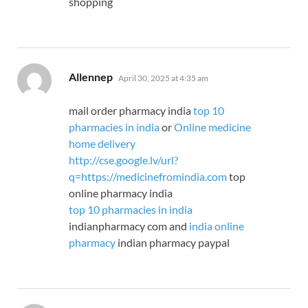
shopping
says:
Allennep
April 30, 2025 at 4:35 am
mail order pharmacy india
top 10
pharmacies in india
or
Online medicine
home delivery
http://cse.google.lv/url?
q=https://medicinefromindia.com
top
online pharmacy india
top 10 pharmacies in india
indianpharmacy com and
india online
pharmacy
indian pharmacy paypal