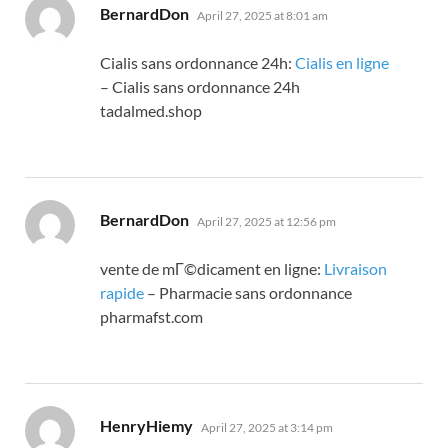
says:
BernardDon
April 27, 2025 at 8:01 am
Cialis sans ordonnance 24h:
Cialis en ligne
– Cialis sans ordonnance 24h
tadalmed.shop
says:
BernardDon
April 27, 2025 at 12:56 pm
vente de mГ©dicament en ligne:
Livraison
rapide
– Pharmacie sans ordonnance
pharmafst.com
says:
HenryHiemy
April 27, 2025 at 3:14 pm