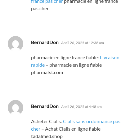
france pas cher
pharmacie en ligne france
pas cher
says:
BernardDon
April 26, 2025 at 12:38 am
pharmacie en ligne france fiable:
Livraison
rapide
– pharmacie en ligne fiable
pharmafst.com
says:
BernardDon
April 26, 2025 at 4:48 am
Acheter Cialis:
Cialis sans ordonnance pas
cher
– Achat Cialis en ligne fiable
tadalmed.shop