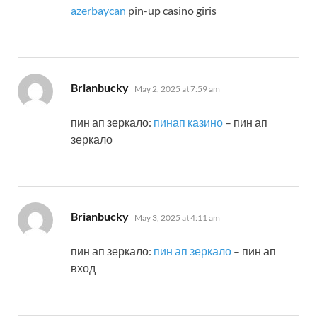
azerbaycan
pin-up casino giris
says:
Brianbucky
May 2, 2025 at 7:59 am
пин ап зеркало:
пинап казино
– пин ап
зеркало
says:
Brianbucky
May 3, 2025 at 4:11 am
пин ап зеркало:
пин ап зеркало
– пин ап
вход