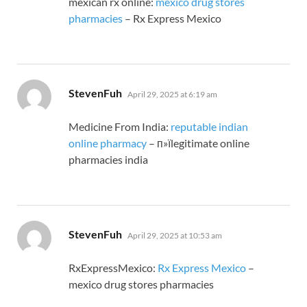
mexican rx online:
mexico drug stores
pharmacies
– Rx Express Mexico
says:
StevenFuh
April 29, 2025 at 6:19 am
Medicine From India:
reputable indian
online pharmacy
– п»їlegitimate online
pharmacies india
says:
StevenFuh
April 29, 2025 at 10:53 am
RxExpressMexico:
Rx Express Mexico
–
mexico drug stores pharmacies