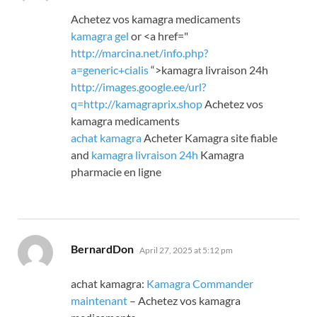
Achetez vos kamagra medicaments
kamagra gel
or <a href="
http://marcina.net/info.php?
a=
generic+cialis
“>kamagra livraison 24h
http://images.google.ee/url?
q=http://kamagraprix.shop
Achetez vos
kamagra medicaments
achat kamagra
Acheter Kamagra site fiable
and
kamagra livraison 24h
Kamagra
pharmacie en ligne
says:
BernardDon
April 27, 2025 at 5:12 pm
achat kamagra:
Kamagra Commander
maintenant
– Achetez vos kamagra