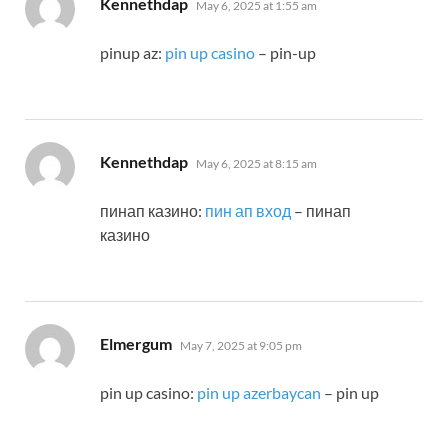
Kennethdap
May 6, 2025 at 1:55 am
pinup az:
pin up casino
– pin-up
says:
Kennethdap
May 6, 2025 at 8:15 am
пинап казино:
пин ап вход
– пинап
казино
says:
Elmergum
May 7, 2025 at 9:05 pm
pin up casino:
pin up azerbaycan
– pin up