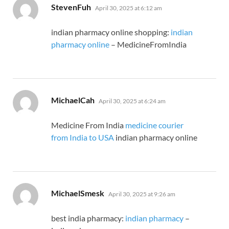
says:
StevenFuh
April 30, 2025 at 6:12 am
indian pharmacy online shopping:
indian
pharmacy online
– MedicineFromIndia
says:
MichaelCah
April 30, 2025 at 6:24 am
Medicine From India
medicine courier
from India to USA
indian pharmacy online
says:
MichaelSmesk
April 30, 2025 at 9:26 am
best india pharmacy:
indian pharmacy
–