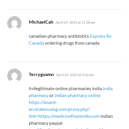
says:
MichaelCah
April 29, 2025 at 11:38 am
canadian pharmacy antibiotics
Express Rx
Canada
ordering drugs from canada
says:
Terryguamn
April 29, 2025 at 3:02 pm
п»їlegitimate online pharmacies india
india
pharmacy
or
indian pharmacy online
https://board-
en.drakensang.com/proxy.php?
link=https://medicinefromindia.com
indian
pharmacy paypal