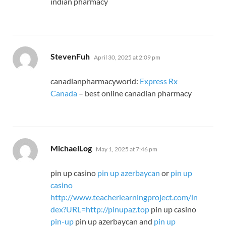
indian pharmacy
says:
StevenFuh
April 30, 2025 at 2:09 pm
canadianpharmacyworld:
Express Rx
Canada
– best online canadian pharmacy
says:
MichaelLog
May 1, 2025 at 7:46 pm
pin up casino
pin up azerbaycan
or
pin up
casino
http://www.teacherlearningproject.com/in
dex?URL=http://pinupaz.top
pin up casino
pin-up
pin up azerbaycan and
pin up