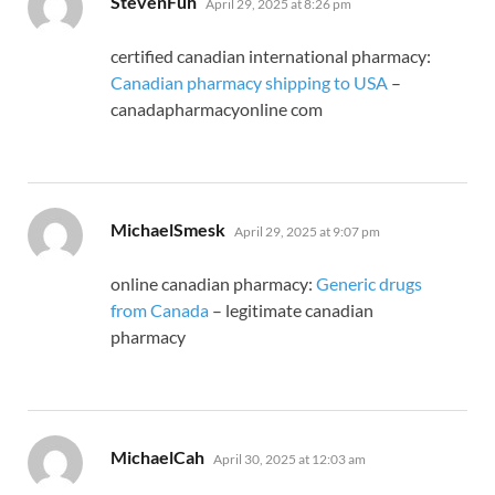
StevenFuh
April 29, 2025 at 8:26 pm
certified canadian international pharmacy:
Canadian pharmacy shipping to USA
–
canadapharmacyonline com
says:
MichaelSmesk
April 29, 2025 at 9:07 pm
online canadian pharmacy:
Generic drugs
from Canada
– legitimate canadian
pharmacy
says:
MichaelCah
April 30, 2025 at 12:03 am