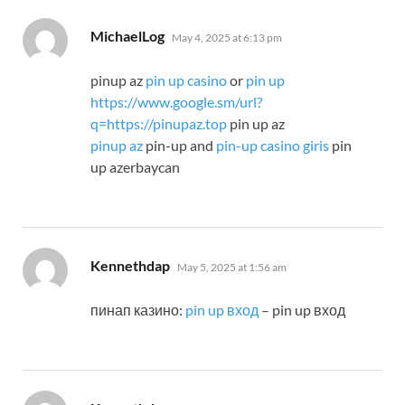
says:
MichaelLog
May 4, 2025 at 6:13 pm
pinup az
pin up casino
or
pin up
https://www.google.sm/url?
q=https://pinupaz.top
pin up az
pinup az
pin-up and
pin-up casino giris
pin
up azerbaycan
says:
Kennethdap
May 5, 2025 at 1:56 am
пинап казино:
pin up вход
– pin up вход
says: