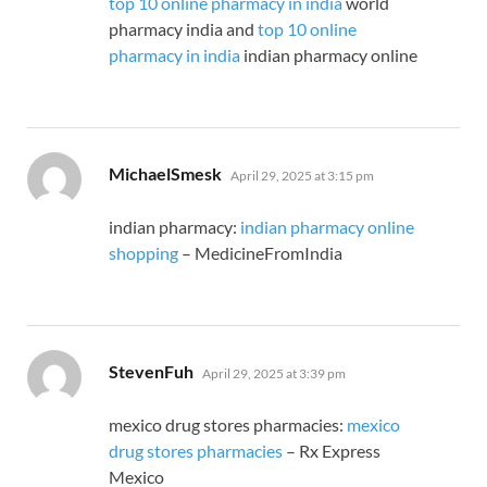
top 10 online pharmacy in india
world
pharmacy india and
top 10 online
pharmacy in india
indian pharmacy online
says:
MichaelSmesk
April 29, 2025 at 3:15 pm
indian pharmacy:
indian pharmacy online
shopping
– MedicineFromIndia
says:
StevenFuh
April 29, 2025 at 3:39 pm
mexico drug stores pharmacies:
mexico
drug stores pharmacies
– Rx Express
Mexico