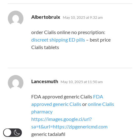
says:
Albertobruix
May 10, 2025 at 9:32 am
order Cialis online no prescription:
discreet shipping ED pills
– best price
Cialis tablets
says:
Lancesmuth
May 10, 2025 at 11:50 am
FDA approved generic Cialis
FDA
approved generic Cialis
or
online Cialis
pharmacy
https://images.google.ci/url?
sa=t&url=https://zipgenericmd.com
generic tadalafil