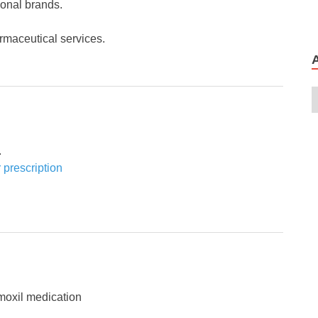
ional brands.
rmaceutical services.
.
 prescription
oxil medication