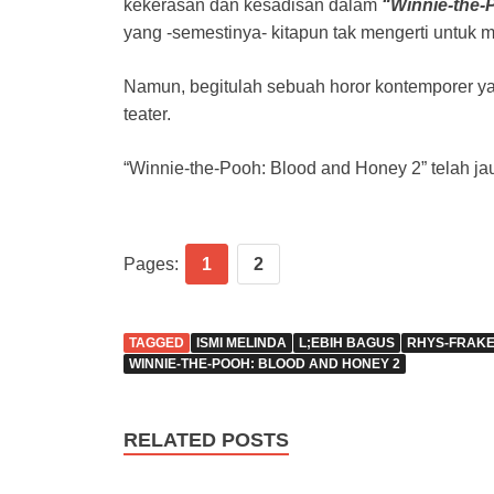
kekerasan dan kesadisan dalam
“Winnie-the-
yang -semestinya- kitapun tak mengerti untuk
Namun, begitulah sebuah horor kontemporer y
teater.
“Winnie-the-Pooh: Blood and Honey 2” telah ja
Pages:
1
2
TAGGED
ISMI MELINDA
L;EBIH BAGUS
RHYS-FRAKE
WINNIE-THE-POOH: BLOOD AND HONEY 2
RELATED POSTS