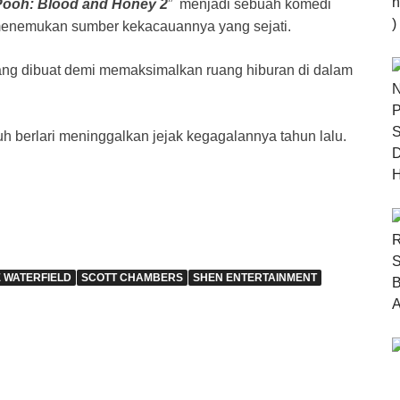
Pooh: Blood and Honey 2
” menjadi sebuah komedi
 menemukan sumber kekacauannya yang sejati.
ang dibuat demi memaksimalkan ruang hiburan di dalam
uh berlari meninggalkan jejak kegagalannya tahun lalu.
 WATERFIELD
SCOTT CHAMBERS
SHEN ENTERTAINMENT