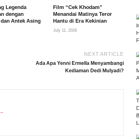
ng Legenda
Film “Cek Khodam”
an dengan
Menandai Matinya Teror
 dan Antek Asing
Hantu di Era Kekinian
July 11, 2026
NEXT ARTICLE
Ada Apa Yenni Ermella Menyambangi
Kediaman Dedi Mulyadi?
 →