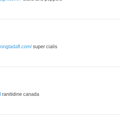
trongtadafl.com/
super cialis
d
ranitidine canada