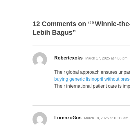
12 Comments on ““Winnie-the
Lebih Bagus”
says:
Robertexoks
March 17, 2025 at 4:06 pm
Their global approach ensures unpar
buying generic lisinopril without pres
Their international patient care is im
says:
LorenzoGus
March 18, 2025 at 10:12 am