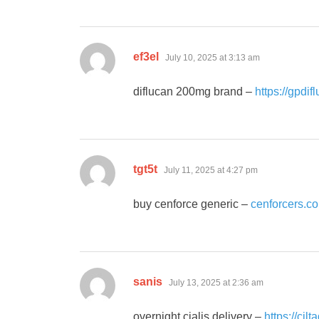
says:
ef3el
July 10, 2025 at 3:13 am
diflucan 200mg brand –
https://gpdif
says:
tgt5t
July 11, 2025 at 4:27 pm
buy cenforce generic –
cenforcers.c
says:
sanis
July 13, 2025 at 2:36 am
overnight cialis delivery –
https://cil