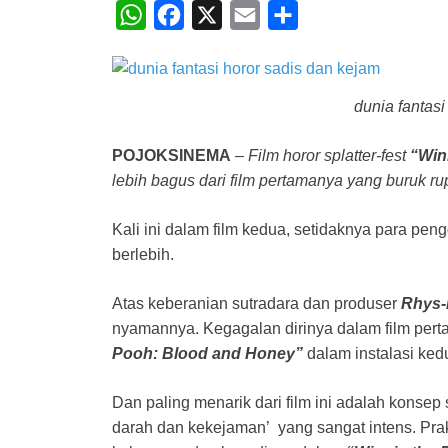
W
F
X
E
S
h
a
m
h
a
c
a
a
t
e
i
r
dunia fantasi
s
b
l
e
POJOKSINEMA
–
Film horor splatter-fest
“Win
A
o
lebih bagus dari film pertamanya yang buruk r
p
o
p
k
Kali ini dalam film kedua, setidaknya para pen
berlebih.
Atas keberanian sutradara dan produser
Rhys-
nyamannya. Kegagalan dirinya dalam film perta
Pooh: Blood and Honey”
dalam instalasi ked
Dan paling menarik dari film ini adalah konsep 
darah dan kekejaman’ yang sangat intens. Pra