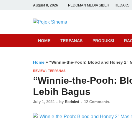
August 8, 2026
PEDOMAN MEDIA SIBER
REDAKSI
Pojok Sine
HOME
TERPANAS
PRODUKSI
RA
Home
»
“Winnie-the-Pooh: Blood and Honey 2” 
REVIEW
/
TERPANAS
“Winnie-the-Pooh: Bl
Lebih Bagus
July 1, 2024
-
by
Redaksi
-
12 Comments.