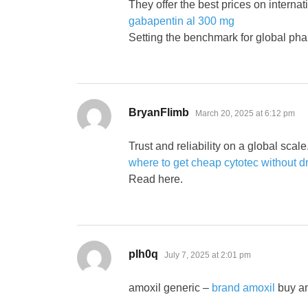
They offer the best prices on internat
gabapentin al 300 mg
Setting the benchmark for global pha
says:
BryanFlimb
March 20, 2025 at 6:12 pm
Trust and reliability on a global scale
where to get cheap cytotec without dr
Read here.
says:
plh0q
July 7, 2025 at 2:01 pm
amoxil generic –
brand amoxil
buy am