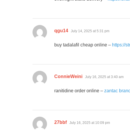
says:
qgu14
July 14, 2025 at 5:31 pm
buy tadalafil cheap online –
https://s
says:
ConnieWeini
July 16, 2025 at 3:40 am
ranitidine order online –
zantac bran
says:
27bbf
July 16, 2025 at 10:09 pm