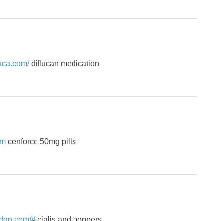
luca.com/
diflucan medication
om
cenforce 50mg pills
tadgn.com/#
cialis and poppers