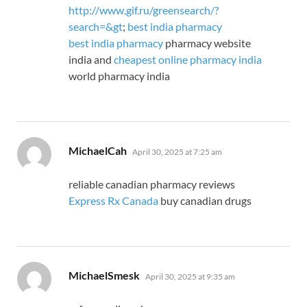
http://www.gif.ru/greensearch/?
search=&gt
;
best india pharmacy
best india pharmacy
pharmacy website
india and
cheapest online pharmacy india
world pharmacy india
says:
MichaelCah
April 30, 2025 at 7:25 am
reliable canadian pharmacy reviews
Express Rx Canada
buy canadian drugs
says:
MichaelSmesk
April 30, 2025 at 9:35 am