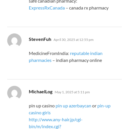
safe canadian pharmacy:
ExpressRxCanada
– canada rx pharmacy
says:
StevenFuh
April 30, 2025 at 12:55 pm
MedicineFromIndia:
reputable indian
pharmacies
– indian pharmacy online
says:
MichaelLog
May 1, 2025 at 5:11 pm
pin up casino
pin up azerbaycan
or
pin-up
casino giris
http://www.any-hair.jp/cgi-
bin/m/index.cgi?