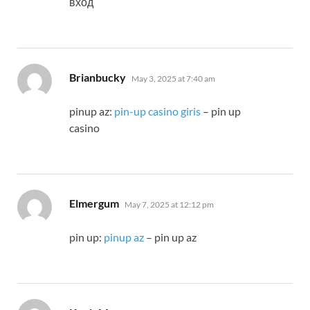
вход
says:
Brianbucky
May 3, 2025 at 7:40 am
pinup az:
pin-up casino giris
– pin up
casino
says:
Elmergum
May 7, 2025 at 12:12 pm
pin up:
pinup az
– pin up az
says: