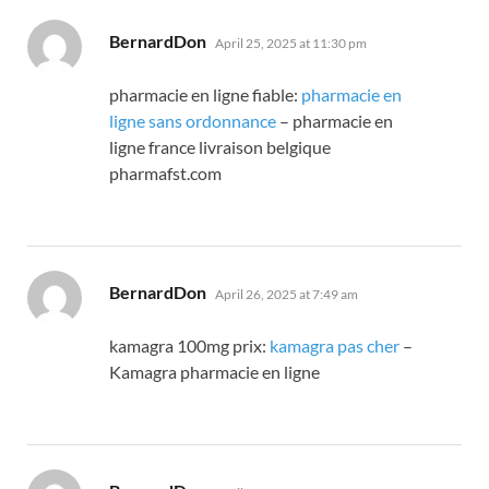
says:
BernardDon
April 25, 2025 at 11:30 pm
pharmacie en ligne fiable:
pharmacie en
ligne sans ordonnance
– pharmacie en
ligne france livraison belgique
pharmafst.com
says:
BernardDon
April 26, 2025 at 7:49 am
kamagra 100mg prix:
kamagra pas cher
–
Kamagra pharmacie en ligne
says: