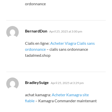
ordonnance
says:
BernardDon
April 25, 2025 at 3:00 pm
Cialis en ligne:
Acheter Viagra Cialis sans
ordonnance
– cialis sans ordonnance
tadalmed.shop
says:
BradleySuige
April 25, 2025 at 3:29 pm
achat kamagra:
Acheter Kamagra site
fiable
– Kamagra Commander maintenant