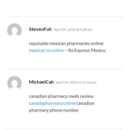
says:
StevenFuh
April 29, 2025 at 9:38 am
reputable mexican pharmacies online:
mexican rx online
– Rx Express Mexico
says:
MichaelCah
April 29, 2025 at 12:36 pm
canadian pharmacy meds review
canadapharmacyonline
canadian
pharmacy phone number