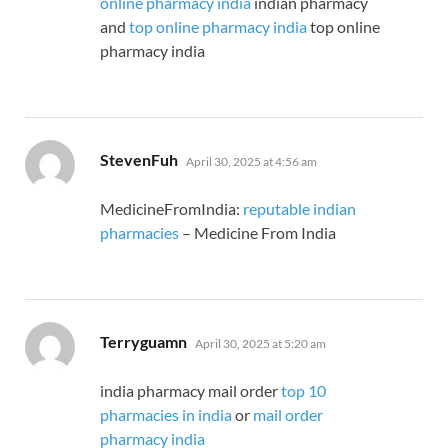
online pharmacy india
indian pharmacy
and
top online pharmacy india
top online
pharmacy india
says:
StevenFuh
April 30, 2025 at 4:56 am
MedicineFromIndia:
reputable indian
pharmacies
– Medicine From India
says:
Terryguamn
April 30, 2025 at 5:20 am
india pharmacy mail order
top 10
pharmacies in india
or
mail order
pharmacy india