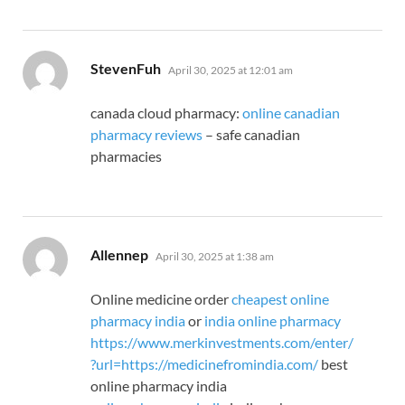
says:
StevenFuh
April 30, 2025 at 12:01 am
canada cloud pharmacy:
online canadian
pharmacy reviews
– safe canadian
pharmacies
says:
Allennep
April 30, 2025 at 1:38 am
Online medicine order
cheapest online
pharmacy india
or
india online pharmacy
https://www.merkinvestments.com/enter/
?url=https://medicinefromindia.com/
best
online pharmacy india