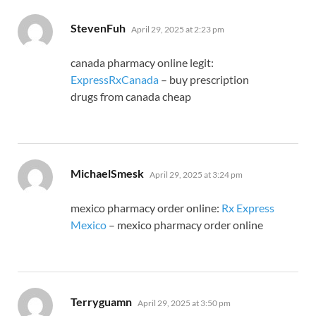
says:
StevenFuh
April 29, 2025 at 2:23 pm
canada pharmacy online legit:
ExpressRxCanada
– buy prescription
drugs from canada cheap
says:
MichaelSmesk
April 29, 2025 at 3:24 pm
mexico pharmacy order online:
Rx Express
Mexico
– mexico pharmacy order online
says:
Terryguamn
April 29, 2025 at 3:50 pm