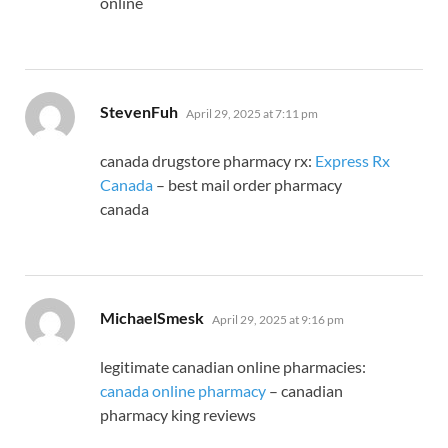
online
says:
StevenFuh
April 29, 2025 at 7:11 pm
canada drugstore pharmacy rx:
Express Rx
Canada
– best mail order pharmacy
canada
says:
MichaelSmesk
April 29, 2025 at 9:16 pm
legitimate canadian online pharmacies:
canada online pharmacy
– canadian
pharmacy king reviews