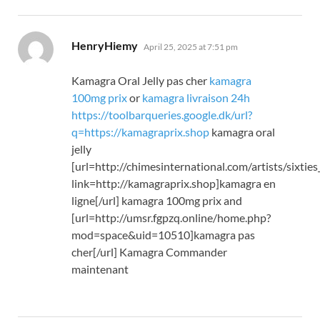
says:
HenryHiemy
April 25, 2025 at 7:51 pm
Kamagra Oral Jelly pas cher
kamagra
100mg prix
or
kamagra livraison 24h
https://toolbarqueries.google.dk/url?
q=https://kamagraprix.shop
kamagra oral
jelly
[url=http://chimesinternational.com/artists/sixties
link=http://kamagraprix.shop]kamagra en
ligne[/url] kamagra 100mg prix and
[url=http://umsr.fgpzq.online/home.php?
mod=space&uid=10510]kamagra pas
cher[/url] Kamagra Commander
maintenant