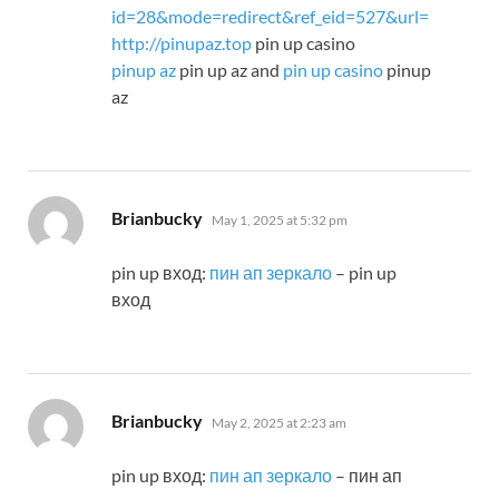
id=28&mode=redirect&ref_eid=527&url=
http://pinupaz.top
pin up casino
pinup az
pin up az and
pin up casino
pinup
az
says:
Brianbucky
May 1, 2025 at 5:32 pm
pin up вход:
пин ап зеркало
– pin up
вход
says:
Brianbucky
May 2, 2025 at 2:23 am
pin up вход:
пин ап зеркало
– пин ап