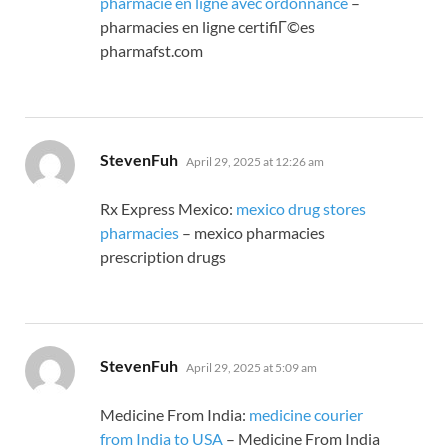
pharmacie en ligne avec ordonnance
–
pharmacies en ligne certifiГ©es
pharmafst.com
says:
StevenFuh
April 29, 2025 at 12:26 am
Rx Express Mexico:
mexico drug stores
pharmacies
– mexico pharmacies
prescription drugs
says:
StevenFuh
April 29, 2025 at 5:09 am
Medicine From India:
medicine courier
from India to USA
– Medicine From India