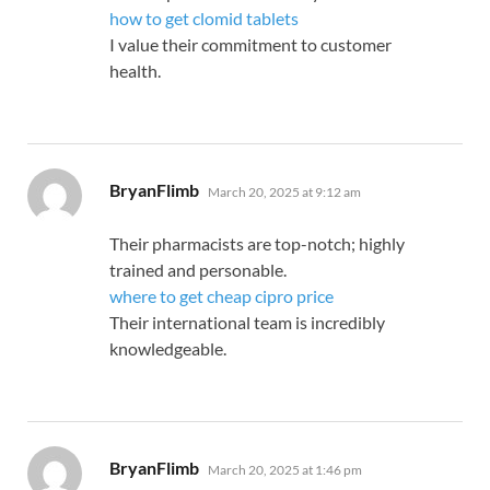
how to get clomid tablets
I value their commitment to customer
health.
says:
BryanFlimb
March 20, 2025 at 9:12 am
Their pharmacists are top-notch; highly
trained and personable.
where to get cheap cipro price
Their international team is incredibly
knowledgeable.
says:
BryanFlimb
March 20, 2025 at 1:46 pm