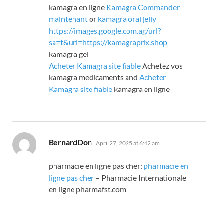
kamagra en ligne
Kamagra Commander
maintenant
or
kamagra oral jelly
https://images.google.com.ag/url?
sa=t&url=https://kamagraprix.shop
kamagra gel
Acheter Kamagra site fiable
Achetez vos
kamagra medicaments and
Acheter
Kamagra site fiable
kamagra en ligne
says:
BernardDon
April 27, 2025 at 6:42 am
pharmacie en ligne pas cher:
pharmacie en
ligne pas cher
– Pharmacie Internationale
en ligne pharmafst.com