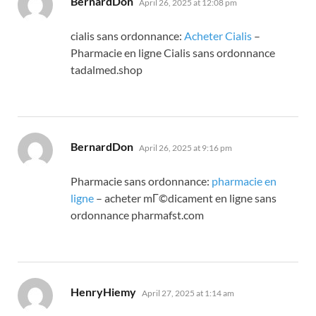
BernardDon
April 26, 2025 at 12:08 pm
cialis sans ordonnance:
Acheter Cialis
–
Pharmacie en ligne Cialis sans ordonnance
tadalmed.shop
says:
BernardDon
April 26, 2025 at 9:16 pm
Pharmacie sans ordonnance:
pharmacie en
ligne
– acheter mГ©dicament en ligne sans
ordonnance pharmafst.com
says:
HenryHiemy
April 27, 2025 at 1:14 am