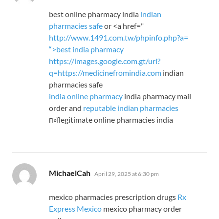
best online pharmacy india
indian
pharmacies safe
or <a href="
http://www.1491.com.tw/phpinfo.php?a=
“>best india pharmacy
https://images.google.com.gt/url?
q=https://medicinefromindia.com
indian
pharmacies safe
india online pharmacy
india pharmacy mail
order and
reputable indian pharmacies
п»їlegitimate online pharmacies india
says:
MichaelCah
April 29, 2025 at 6:30 pm
mexico pharmacies prescription drugs
Rx
Express Mexico
mexico pharmacy order