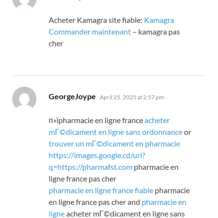
Acheter Kamagra site fiable:
Kamagra
Commander maintenant
– kamagra pas
cher
says:
GeorgeJoype
April 25, 2025 at 2:57 pm
п»їpharmacie en ligne france
acheter
mГ©dicament en ligne sans ordonnance
or
trouver un mГ©dicament en pharmacie
https://images.google.cd/url?
q=https://pharmafst.com
pharmacie en
ligne france pas cher
pharmacie en ligne france fiable
pharmacie
en ligne france pas cher and
pharmacie en
ligne
acheter mГ©dicament en ligne sans