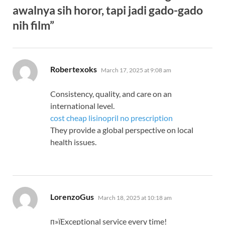
awalnya sih horor, tapi jadi gado-gado
nih film”
says:
Robertexoks
March 17, 2025 at 9:08 am
Consistency, quality, and care on an
international level.
cost cheap lisinopril no prescription
They provide a global perspective on local
health issues.
says:
LorenzoGus
March 18, 2025 at 10:18 am
п»їExceptional service every time!