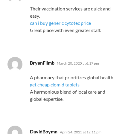
Their vaccination services are quick and
easy.
can i buy generic cytotec price
Great place with even greater staff.
says:
BryanFlimb
March 20, 2025 at 6:17 pm
A pharmacy that prioritizes global health.
get cheap clomid tablets
A harmonious blend of local care and
global expertise.
says:
DavidBoymn
April 24, 2025 at 12:11 pm