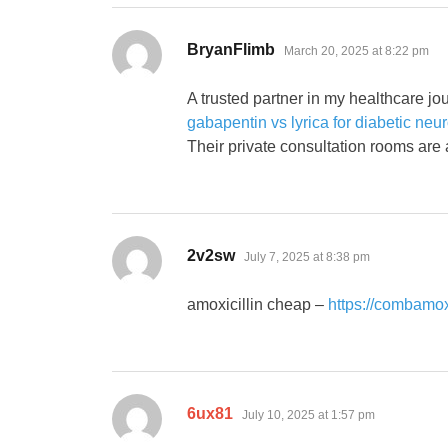
says:
BryanFlimb
March 20, 2025 at 8:22 pm
A trusted partner in my healthcare jo
gabapentin vs lyrica for diabetic neu
Their private consultation rooms are 
says:
2v2sw
July 7, 2025 at 8:38 pm
amoxicillin cheap –
https://combamo
says:
6ux81
July 10, 2025 at 1:57 pm