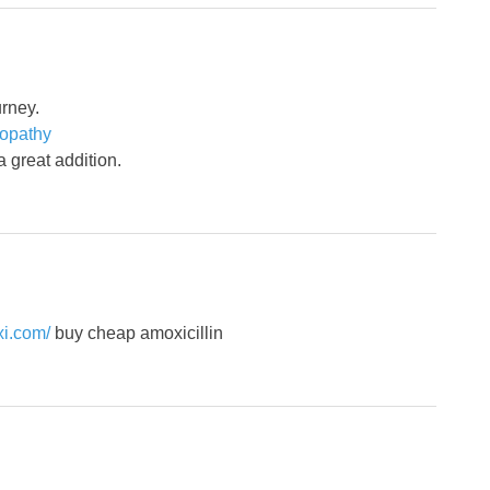
urney.
ropathy
a great addition.
xi.com/
buy cheap amoxicillin