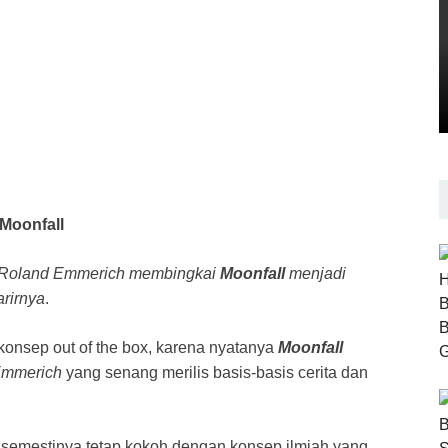
Moonfall
 Roland Emmerich membingkai
Moonfall
menjadi
arirnya
.
konsep out of the box, karena nyatanya
Moonfall
Emmerich
yang senang merilis basis-basis cerita dan
 semestinya tetap kokoh dengan konsep ilmiah yang