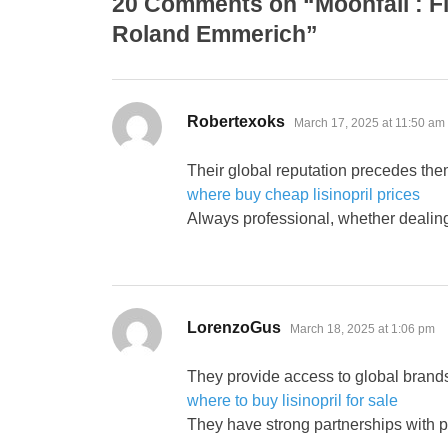
20 Comments on “Moonfall : Fi
Roland Emmerich”
says:
Robertexoks
March 17, 2025 at 11:50 am
Their global reputation precedes the
where buy cheap lisinopril prices
Always professional, whether dealing 
says:
LorenzoGus
March 18, 2025 at 1:06 pm
They provide access to global brands t
where to buy lisinopril for sale
They have strong partnerships with 