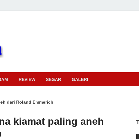
Pojok Sinema
GAM
REVIEW
SEGAR
GALERI
neh dari Roland Emmerich
na kiamat paling aneh
h