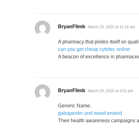
says:
BryanFlimb
March 20, 2025 at 11:18 am
A pharmacy that prides itself on quali
can you get cheap cytotec online
A beacon of excellence in pharmaceu
says:
BryanFlimb
March 20, 2025 at 3:51 pm
Generic Name.
gabapentin and weed erowid
Their health awareness campaigns ar