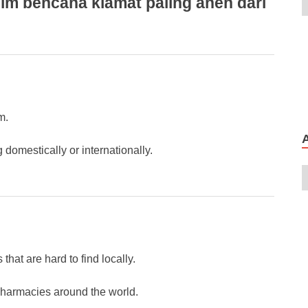
lm bencana kiamat paling aneh dari
m.
domestically or internationally.
hat are hard to find locally.
pharmacies around the world.