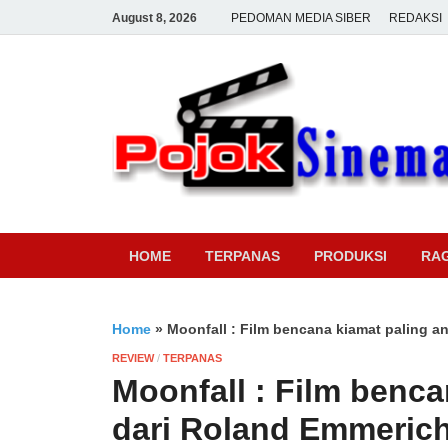
August 8, 2026
PEDOMAN MEDIA SIBER
REDAKSI
HOME
TERPANAS
PRODUKSI
RA
Home
»
Moonfall : Film bencana kiamat paling a
REVIEW
/
TERPANAS
Moonfall : Film benca
dari Roland Emmeric