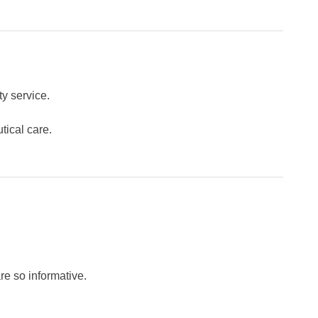
ty service.
tical care.
e so informative.