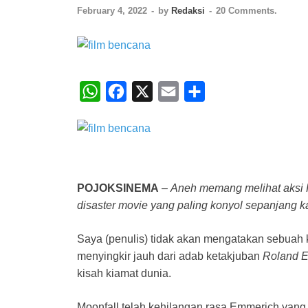
February 4, 2022
-
by
Redaksi
-
20 Comments.
W
F
X
E
S
h
a
m
h
a
c
a
a
t
e
i
r
s
b
l
e
POJOKSINEMA
–
Aneh memang melihat aksi
A
o
disaster movie yang paling konyol sepanjang k
p
o
p
k
Saya (penulis) tidak akan mengatakan sebuah 
menyingkir jauh dari adab ketakjuban
Roland 
kisah kiamat dunia.
Moonfall telah kehilangan rasa Emmerich yang