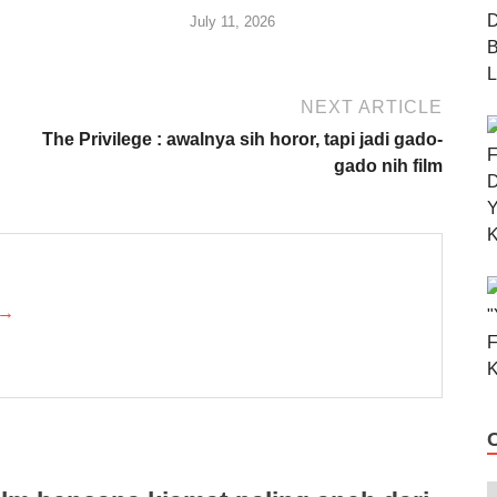
July 11, 2026
NEXT ARTICLE
The Privilege : awalnya sih horor, tapi jadi gado-
gado nih film
 →