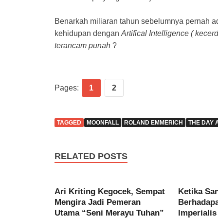
Benarkah miliaran tahun sebelumnya pernah a
kehidupan dengan
Artifical Intelligence ( ke
terancam punah
?
Pages:
1
2
TAGGED
MOONFALL
ROLAND EMMERICH
THE DAY
RELATED POSTS
Ari Kriting Kegocek, Sempat
Ketika Sa
Mengira Jadi Pemeran
Berhadap
Utama “Seni Merayu Tuhan”
Imperialis