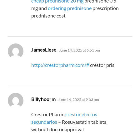
cheap prednisone 20 mg
prednisone 0.5
mg and
ordering prednisone
prescription
prednisone cost
says:
JamesLiese
June 14, 2025 at 6:51 pm
http://crestorpharm.com/#
crestor pris
says:
Billyhoorm
June 14, 2025 at 9:03 pm
Crestor Pharm:
crestor efectos
secundarios
– Rosuvastatin tablets
without doctor approval