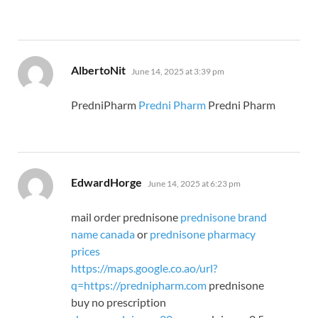
says:
AlbertoNit
June 14, 2025 at 3:39 pm
PredniPharm
Predni Pharm
Predni Pharm
says:
EdwardHorge
June 14, 2025 at 6:23 pm
mail order prednisone
prednisone brand
name canada
or
prednisone pharmacy
prices
https://maps.google.co.ao/url?
q=https://prednipharm.com
prednisone
buy no prescription