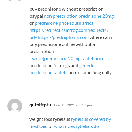
buy prednisone without prescription
paypal
non prescription prednisone 20mg
or
prednisone price south africa
https://redirect.camfrog.com/redirect/?
url=https://prednipharm.com
where can i
buy prednisone online without a
prescription
=
write]prednisone 20 mg tablet price
prednisone for dogs and
generic
prednisone tablets
prednisone 5mg daily
says:
quthlftptu
June 13, 2025 at 3:52 pm
weight loss rybelsus
rybelsus covered by
medicaid
or
what does rybelsus do