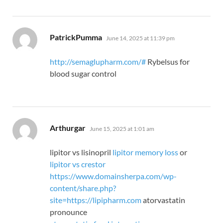
says:
PatrickPumma
June 14, 2025 at 11:39 pm
http://semaglupharm.com/#
Rybelsus for
blood sugar control
says:
Arthurgar
June 15, 2025 at 1:01 am
lipitor vs lisinopril
lipitor memory loss
or
lipitor vs crestor
https://www.domainsherpa.com/wp-
content/share.php?
site=https://lipipharm.com
atorvastatin
pronounce