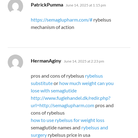
says:
PatrickPumma
June 14, 2025 at 1:15 pm
https://semaglupharm.com/#
rybelsus
mechanism of action
says:
HermanAginy
June 14, 2025 at 2:23 pm
pros and cons of rybelsus
rybelsus
substitute
or
how much weight can you
lose with semaglutide
http://www.fuglehandel.dk/redir.php?
url=http://semaglupharm.com
pros and
cons of rybelsus
how to use rybelsus for weight loss
semaglutide names and
rybelsus and
surgery
rybelsus price in usa