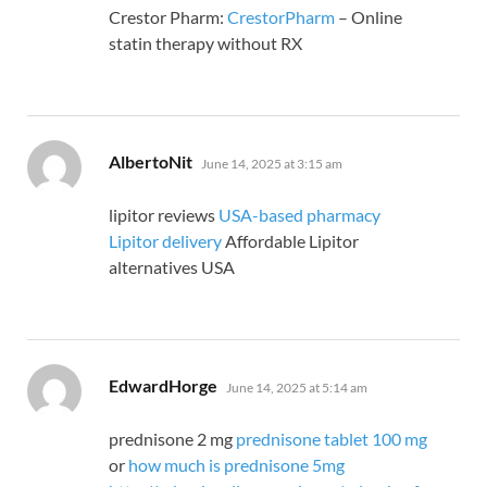
Crestor Pharm:
CrestorPharm
– Online
statin therapy without RX
says:
AlbertoNit
June 14, 2025 at 3:15 am
lipitor reviews
USA-based pharmacy
Lipitor delivery
Affordable Lipitor
alternatives USA
says:
EdwardHorge
June 14, 2025 at 5:14 am
prednisone 2 mg
prednisone tablet 100 mg
or
how much is prednisone 5mg