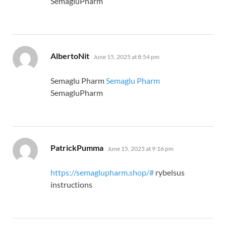
SemagluPharm
says:
AlbertoNit
June 15, 2025 at 8:54 pm
Semaglu Pharm
Semaglu Pharm
SemagluPharm
says:
PatrickPumma
June 15, 2025 at 9:16 pm
https://semaglupharm.shop/#
rybelsus
instructions