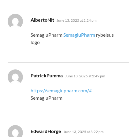
says:
AlbertoNit
June 13, 2025 at 2:24 pm
SemagluPharm
SemagluPharm
rybelsus
logo
says:
PatrickPumma
June 13, 2025 at 2:49 pm
https://semaglupharm.com/#
SemagluPharm
says:
EdwardHorge
June 13, 2025 at 3:22 pm