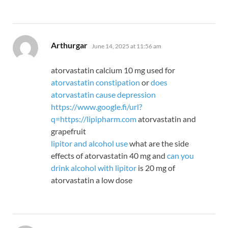
says:
Arthurgar
June 14, 2025 at 11:56 am
atorvastatin calcium 10 mg used for
atorvastatin constipation
or
does
atorvastatin cause depression
https://www.google.fi/url?
q=https://lipipharm.com
atorvastatin and
grapefruit
lipitor and alcohol use
what are the side
effects of atorvastatin 40 mg and
can you
drink alcohol with lipitor
is 20 mg of
atorvastatin a low dose