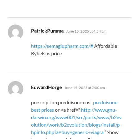
says:
PatrickPumma
June 15, 2025 at 4:54 am
https://semaglupharm.com/#
Affordable
Rybelsus price
says:
EdwardHorge
June 15, 2025 at 7:00 am
prescription prednisone cost
prednisone
best prices
or <a href="
http://www.gnu-
darwin.org/www001/src/ports/www/b2ev
olution/work/b2evolution/blogs/install/p
hpinfo.php?a=
buy+generic+viagra
“>how