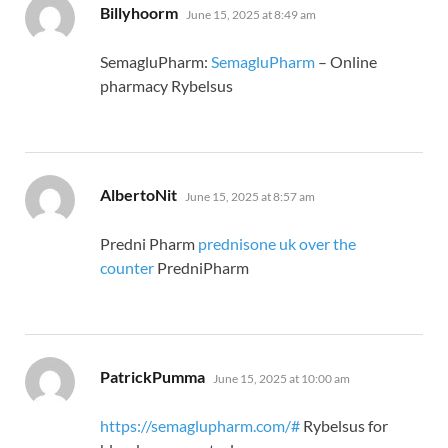
says:
Billyhoorm
June 15, 2025 at 8:49 am
SemagluPharm:
SemagluPharm
– Online
pharmacy Rybelsus
says:
AlbertoNit
June 15, 2025 at 8:57 am
Predni Pharm
prednisone uk over the
counter
PredniPharm
says:
PatrickPumma
June 15, 2025 at 10:00 am
https://semaglupharm.com/#
Rybelsus for