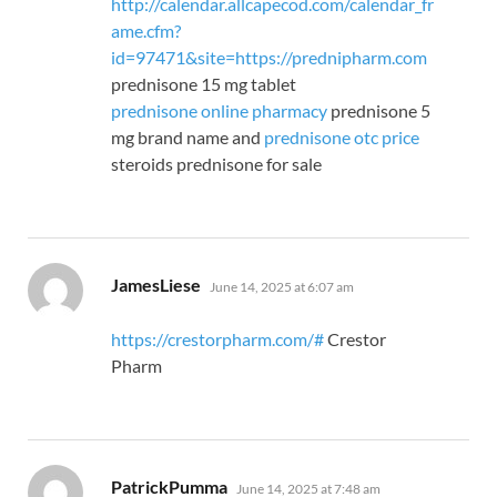
http://calendar.allcapecod.com/calendar_fr
ame.cfm?
id=97471&site=https://prednipharm.com
prednisone 15 mg tablet
prednisone online pharmacy
prednisone 5
mg brand name and
prednisone otc price
steroids prednisone for sale
says:
JamesLiese
June 14, 2025 at 6:07 am
https://crestorpharm.com/#
Crestor
Pharm
says:
PatrickPumma
June 14, 2025 at 7:48 am