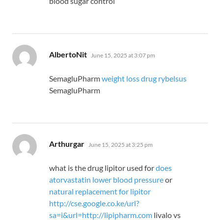
blood sugar control
says:
AlbertoNit
June 15, 2025 at 3:07 pm
SemagluPharm
weight loss drug rybelsus
SemagluPharm
says:
Arthurgar
June 15, 2025 at 3:25 pm
what is the drug lipitor used for
does
atorvastatin lower blood pressure
or
natural replacement for lipitor
http://cse.google.co.ke/url?
sa=i&url=http://lipipharm.com
livalo vs