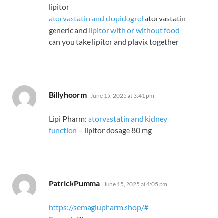
lipitor
atorvastatin and clopidogrel
atorvastatin
generic and
lipitor with or without food
can you take lipitor and plavix together
says:
Billyhoorm
June 15, 2025 at 3:41 pm
Lipi Pharm:
atorvastatin and kidney
function
– lipitor dosage 80 mg
says:
PatrickPumma
June 15, 2025 at 4:05 pm
https://semaglupharm.shop/#