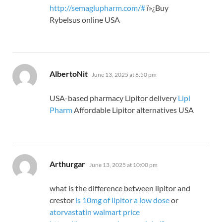
http://semaglupharm.com/#
ï»¿Buy
Rybelsus online USA
says:
AlbertoNit
June 13, 2025 at 8:50 pm
USA-based pharmacy Lipitor delivery
Lipi
Pharm
Affordable Lipitor alternatives USA
says:
Arthurgar
June 13, 2025 at 10:00 pm
what is the difference between lipitor and
crestor
is 10mg of lipitor a low dose
or
atorvastatin walmart price