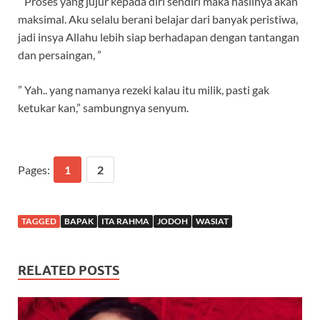
” Proses yang jujur kepada diri sendiri maka hasilnya akan
maksimal. Aku selalu berani belajar dari banyak peristiwa,
jadi insya Allahu lebih siap berhadapan dengan tantangan
dan persaingan, ”
” Yah.. yang namanya rezeki kalau itu milik, pasti gak
ketukar kan,” sambungnya senyum.
Pages:
1
2
TAGGED
BAPAK
ITA RAHMA
JODOH
WASIAT
RELATED POSTS