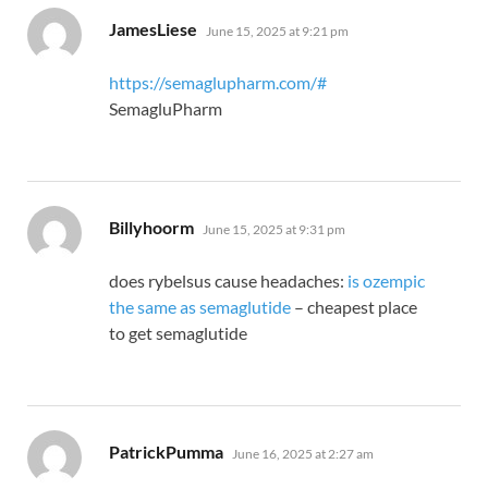
says:
JamesLiese
June 15, 2025 at 9:21 pm
https://semaglupharm.com/#
SemagluPharm
says:
Billyhoorm
June 15, 2025 at 9:31 pm
does rybelsus cause headaches:
is ozempic
the same as semaglutide
– cheapest place
to get semaglutide
says:
PatrickPumma
June 16, 2025 at 2:27 am