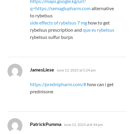
https://maps.google.kg/url?
q=https://semaglupharm.com
alternative
to rybelsus
side effects of rybelsus 7 mg
how to get
rybelsus prescription and
que es rybelsus
rybelsus sulfur burps
says:
JamesLiese
June 13, 2025 at 5:29 pm
https://prednipharm.com/#
how can i get
prednisone
says:
PatrickPumma
June 13, 2025 at 8:34 pm