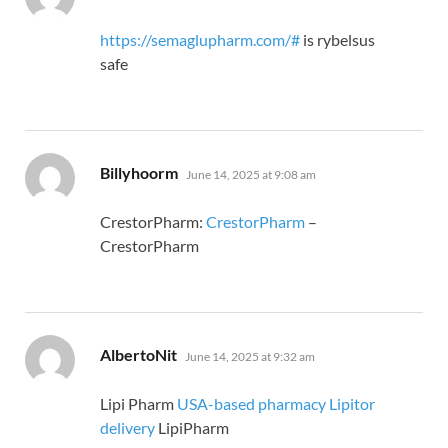
https://semaglupharm.com/#
is rybelsus
safe
says:
Billyhoorm
June 14, 2025 at 9:08 am
CrestorPharm:
CrestorPharm
–
CrestorPharm
says:
AlbertoNit
June 14, 2025 at 9:32 am
Lipi Pharm
USA-based pharmacy Lipitor
delivery
LipiPharm