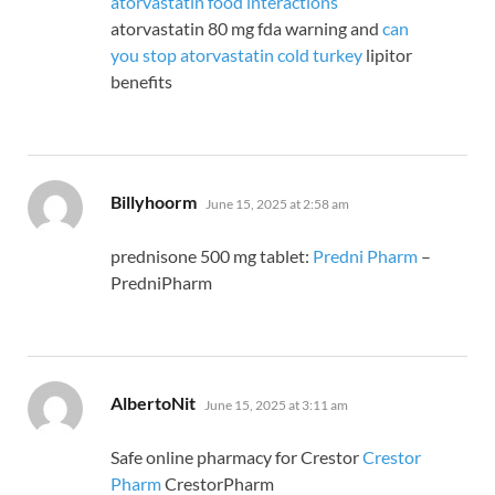
atorvastatin food interactions
atorvastatin 80 mg fda warning and
can
you stop atorvastatin cold turkey
lipitor
benefits
says:
Billyhoorm
June 15, 2025 at 2:58 am
prednisone 500 mg tablet:
Predni Pharm
–
PredniPharm
says:
AlbertoNit
June 15, 2025 at 3:11 am
Safe online pharmacy for Crestor
Crestor
Pharm
CrestorPharm