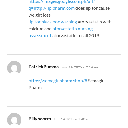
https://images.google.com.ph/url?
q=http://lipipharm.com
does lipitor cause
weight loss
lipitor black box warning
atorvastatin with
calcium and
atorvastatin nursing
assessment
atorvastatin recall 2018
says:
PatrickPumma
June 14, 2025 at 2:14 am
https://semaglupharm.shop/#
Semaglu
Pharm
says:
Billyhoorm
June 14, 2025 at 2:48 am