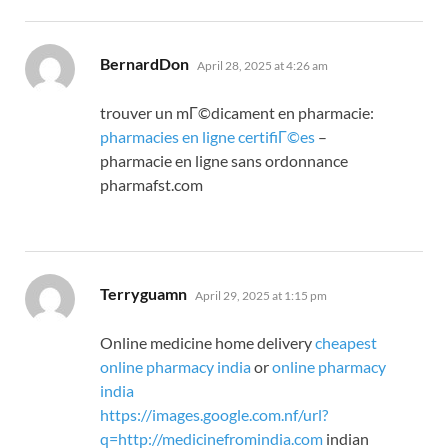
says:
BernardDon
April 28, 2025 at 4:26 am
trouver un mГ©dicament en pharmacie:
pharmacies en ligne certifiГ©es
–
pharmacie en ligne sans ordonnance
pharmafst.com
says:
Terryguamn
April 29, 2025 at 1:15 pm
Online medicine home delivery
cheapest
online pharmacy india
or
online pharmacy
india
https://images.google.com.nf/url?
q=http://medicinefromindia.com
indian