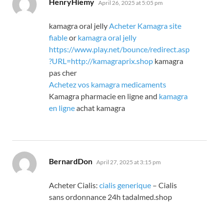
HenryHiemy
April 26, 2025 at 5:05 pm
kamagra oral jelly
Acheter Kamagra site
fiable
or
kamagra oral jelly
https://www.play.net/bounce/redirect.asp
?URL=http://kamagraprix.shop
kamagra
pas cher
Achetez vos kamagra medicaments
Kamagra pharmacie en ligne and
kamagra
en ligne
achat kamagra
says:
BernardDon
April 27, 2025 at 3:15 pm
Acheter Cialis:
cialis generique
– Cialis
sans ordonnance 24h tadalmed.shop