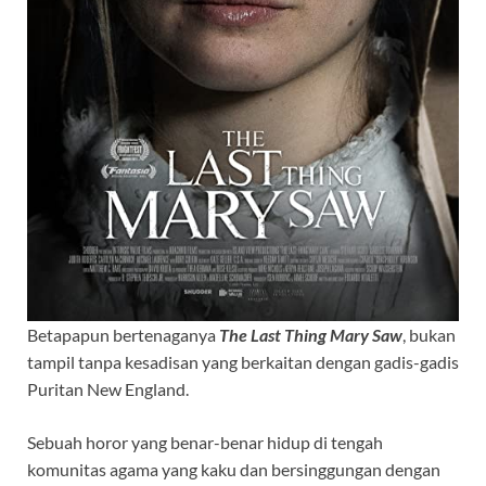
Betapapun bertenaganya
The Last Thing Mary Saw
, bukan
tampil tanpa kesadisan yang berkaitan dengan gadis-gadis
Puritan New England.
Sebuah horor yang benar-benar hidup di tengah
komunitas agama yang kaku dan bersinggungan dengan