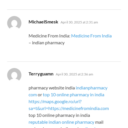
says:
MichaelSmesk
April 30, 2025 at 2:31 am
Medicine From India:
Medicine From India
– indian pharmacy
says:
Terryguamn
April 30, 2025 at 2:36 am
pharmacy website india
indianpharmacy
com
or
top 10 online pharmacy in india
https://maps.google.ro/url?
sa=t&url=https://medicinefromindia.com
top 10 online pharmacy in india
reputable indian online pharmacy
mail