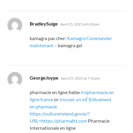
says:
BradleySuige
April 25, 2025 at 6:00 pm
kamagra pas cher:
Kamagra Commander
maintenant
– kamagra gel
says:
GeorgeJoype
April 25, 2025 at 7:56 pm
pharmacie en ligne fiable
п»їpharmacie en
ligne france
or
trouver un mГ©dicament
en pharmacie
https://cultureireland.gov.ie/?
URL=https://pharmafst.com
Pharmacie
Internationale en ligne