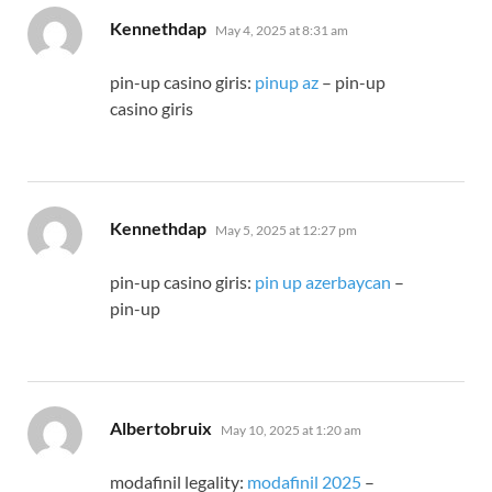
says:
Kennethdap
May 4, 2025 at 8:31 am
pin-up casino giris:
pinup az
– pin-up
casino giris
says:
Kennethdap
May 5, 2025 at 12:27 pm
pin-up casino giris:
pin up azerbaycan
–
pin-up
says:
Albertobruix
May 10, 2025 at 1:20 am
modafinil legality:
modafinil 2025
–