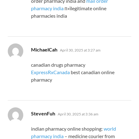
order pharmacy india and
mail order
pharmacy india
п»їlegitimate online
pharmacies india
says:
MichaelCah
April 30, 2025 at 3:27 am
canadian drugs pharmacy
ExpressRxCanada
best canadian online
pharmacy
says:
StevenFuh
April 30, 2025 at 3:36 am
indian pharmacy online shopping:
world
pharmacy india
– medicine courier from