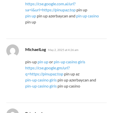
https://cse.google.com.ai/url?
sa=i&url=https://pinupaz.top
pin up
pin up
pin up azerbaycan and
pin up casino
pin up
says:
MichaelLog
May 2, 2025 at 4:26 am
pin-up
pin up
or
pin-up casino giris
https://cse.google.gm/url?
q=https://pinupaz.top
pin up az
pin-up casino giris
pin up azerbaycan and
pin-up casino giris
pin up casino
says: