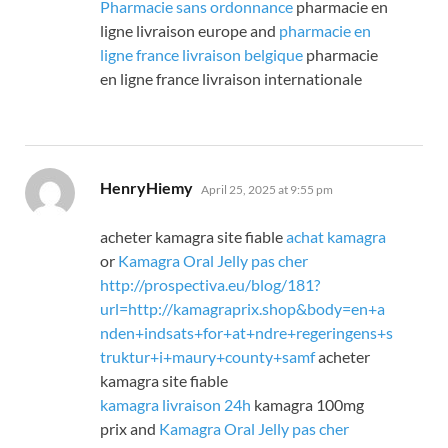
Pharmacie sans ordonnance
pharmacie en
ligne livraison europe and
pharmacie en
ligne france livraison belgique
pharmacie
en ligne france livraison internationale
says:
HenryHiemy
April 25, 2025 at 9:55 pm
acheter kamagra site fiable
achat kamagra
or
Kamagra Oral Jelly pas cher
http://prospectiva.eu/blog/181?
url=http://kamagraprix.shop&body=en+a
nden+indsats+for+at+ndre+regeringens+s
truktur+i+maury+county+samf
acheter
kamagra site fiable
kamagra livraison 24h
kamagra 100mg
prix and
Kamagra Oral Jelly pas cher