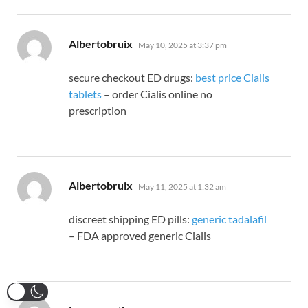
says:
Albertobruix
May 10, 2025 at 3:37 pm
secure checkout ED drugs:
best price Cialis
tablets
– order Cialis online no
prescription
says:
Albertobruix
May 11, 2025 at 1:32 am
discreet shipping ED pills:
generic tadalafil
– FDA approved generic Cialis
says: