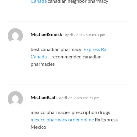
Canada
canadian neighbor pharmacy
says:
MichaelSmesk
April 29, 2025 at 8:01 pm
best canadian pharmacy:
Express Rx
Canada
– recommended canadian
pharmacies
says:
MichaelCah
April 29, 2025 at 8:51 pm
mexico pharmacies prescription drugs
mexico pharmacy order online
Rx Express
Mexico