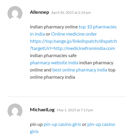
says:
Allennep
April 30, 2025 at 2:24 pm
indian pharmacy online
top 10 pharmacies
in india
or
Online medicine order
https://top.hange.jp/linkdispatch/dispatch
?targetUrl=http://medicinefromindia.com
indian pharmacies safe
pharmacy website india
indian pharmacy
online and
best online pharmacy india
top
online pharmacy india
says:
MichaelLog
May 1, 2025 at 7:13 pm
pin up
pin-up casino giris
or
pin-up casino
giris