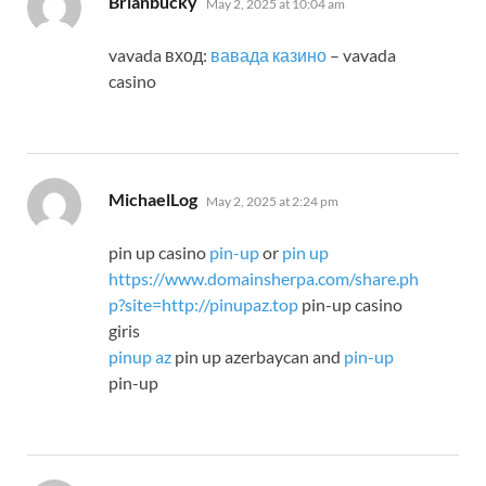
Brianbucky
May 2, 2025 at 10:04 am
vavada вход:
вавада казино
– vavada
casino
says:
MichaelLog
May 2, 2025 at 2:24 pm
pin up casino
pin-up
or
pin up
https://www.domainsherpa.com/share.ph
p?site=http://pinupaz.top
pin-up casino
giris
pinup az
pin up azerbaycan and
pin-up
pin-up