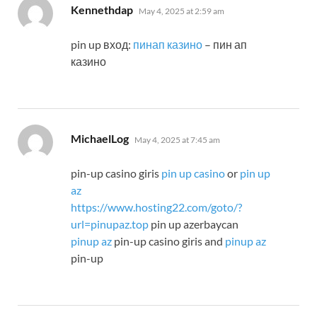
says:
Kennethdap
May 4, 2025 at 2:59 am
pin up вход:
пинап казино
– пин ап
казино
says:
MichaelLog
May 4, 2025 at 7:45 am
pin-up casino giris
pin up casino
or
pin up
az
https://www.hosting22.com/goto/?
url=pinupaz.top
pin up azerbaycan
pinup az
pin-up casino giris and
pinup az
pin-up