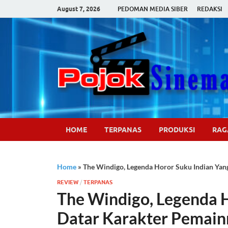
August 7, 2026
PEDOMAN MEDIA SIBER
REDAKSI
HOME
TERPANAS
PRODUKSI
RA
Home
»
The Windigo, Legenda Horor Suku Indian Yan
REVIEW
/
TERPANAS
The Windigo, Legenda 
Datar Karakter Pemain