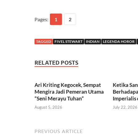
Pages:
1
2
TAGGED
FIVEL STEWART
INDIAN
LEGENDA HOROR
RELATED POSTS
Ari Kriting Kegocek, Sempat
Ketika Sa
Mengira Jadi Pemeran Utama
Berhadapa
“Seni Merayu Tuhan”
Imperialis
August 5, 2026
July 22, 2026
PREVIOUS ARTICLE