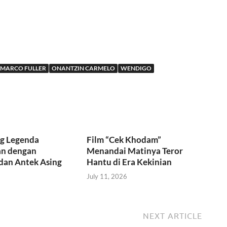
MARCO FULLER
ONANTZIN CARMELO
WENDIGO
ng Legenda
Film “Cek Khodam”
n dengan
Menandai Matinya Teror
 dan Antek Asing
Hantu di Era Kekinian
July 11, 2026
NEXT ARTICLE