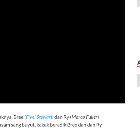
knya, Bree (
Fivel Stewart)
dan Ry (
Marco Fuller
)
usam sang buyut, kakak beradik Bree dan dan Ry