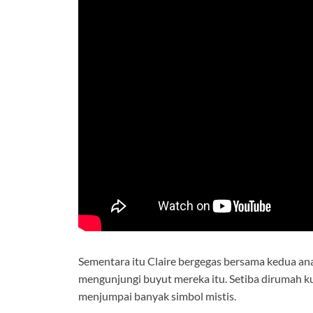
Sementara itu Claire bergegas bersama kedua ana
mengunjungi buyut mereka itu. Setiba dirumah k
menjumpai banyak simbol mistis.