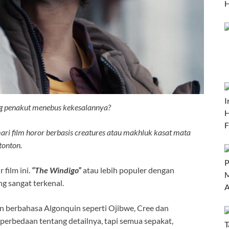
g penakut menebus kekesalannya?
ri film horor berbasis creatures atau makhluk kasat mata
tonton.
 film ini.
“The Windigo”
atau lebih populer dengan
g sangat terkenal.
an berbahasa Algonquin seperti Ojibwe, Cree dan
perbedaan tentang detailnya, tapi semua sepakat,