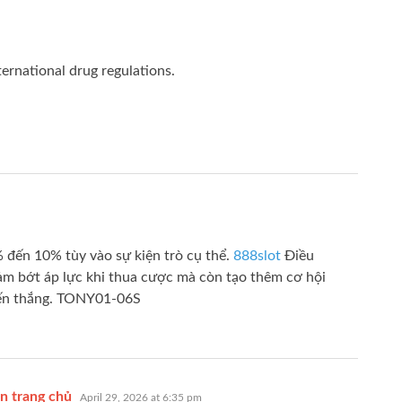
ternational drug regulations.
% đến 10% tùy vào sự kiện trò cụ thể.
888slot
Điều
iảm bớt áp lực khi thua cược mà còn tạo thêm cơ hội
hiến thắng. TONY01-06S
says:
ên trang chủ
April 29, 2026 at 6:35 pm