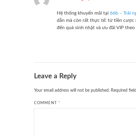
Hệ thống khuyến mãi tại
66b – Trải n
dẫn mà còn rất thực tế: từ tiền cược
đến quà sinh nhật và ưu đãi VIP theo
Leave a Reply
Your email address will not be published.
Required fie
COMMENT
*