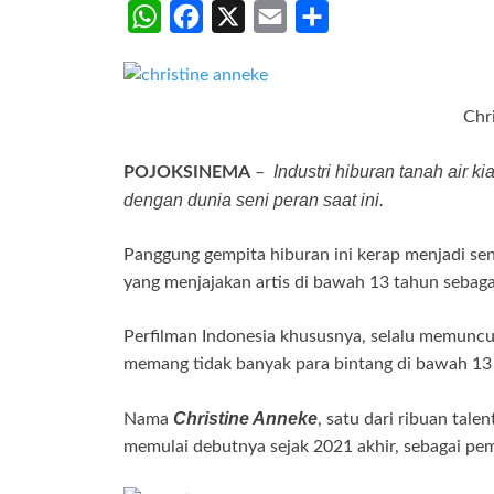
W
F
X
E
S
h
a
m
h
a
c
a
a
t
e
i
r
Chr
s
b
l
e
Industri hiburan tanah air 
POJOKSINEMA
–
A
o
dengan dunia seni peran saat ini.
p
o
p
k
Panggung gempita hiburan ini kerap menjadi sen
yang menjajakan artis di bawah 13 tahun sebagai
Perfilman Indonesia khususnya, selalu memuncu
memang tidak banyak para bintang di bawah 13 
Christine Anneke
Nama
, satu dari ribuan tale
memulai debutnya sejak 2021 akhir, sebagai pem