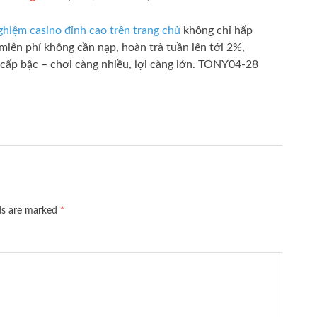
ghiệm casino đỉnh cao trên trang chủ
không chỉ hấp
 miễn phí không cần nạp, hoàn trả tuần lên tới 2%,
 cấp bậc – chơi càng nhiều, lợi càng lớn. TONY04-28
lds are marked
*