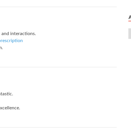
 and interactions.
prescription
m.
tastic.
xcellence.