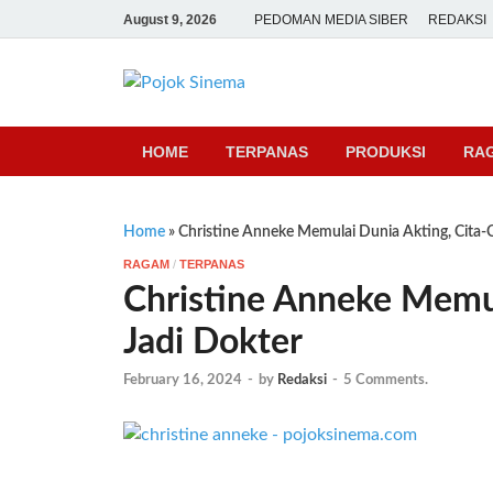
August 9, 2026
PEDOMAN MEDIA SIBER
REDAKSI
Pojok Sine
HOME
TERPANAS
PRODUKSI
RA
Home
»
Christine Anneke Memulai Dunia Akting, Cita-C
RAGAM
/
TERPANAS
Christine Anneke Memul
Jadi Dokter
February 16, 2024
-
by
Redaksi
-
5 Comments.