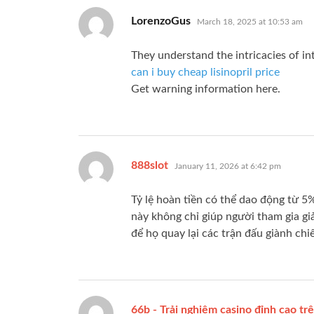
says:
LorenzoGus
March 18, 2025 at 10:53 am
They understand the intricacies of in
can i buy cheap lisinopril price
Get warning information here.
says:
888slot
January 11, 2026 at 6:42 pm
Tỷ lệ hoàn tiền có thể dao động từ 5
này không chỉ giúp người tham gia g
để họ quay lại các trận đấu giành c
66b - Trải nghiệm casino đỉnh cao tr