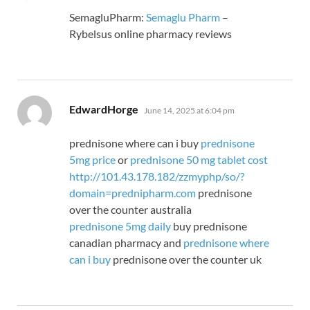
SemagluPharm:
Semaglu Pharm
–
Rybelsus online pharmacy reviews
says:
EdwardHorge
June 14, 2025 at 6:04 pm
prednisone where can i buy
prednisone
5mg price
or
prednisone 50 mg tablet cost
http://101.43.178.182/zzmyphp/so/?
domain=prednipharm.com
prednisone
over the counter australia
prednisone 5mg daily
buy prednisone
canadian pharmacy and
prednisone where
can i buy
prednisone over the counter uk