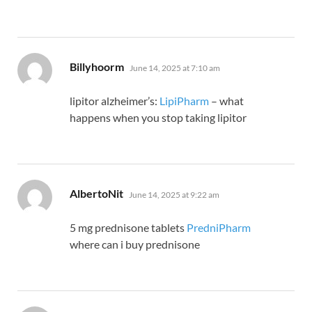
says:
Billyhoorm
June 14, 2025 at 7:10 am
lipitor alzheimer’s:
LipiPharm
– what
happens when you stop taking lipitor
says:
AlbertoNit
June 14, 2025 at 9:22 am
5 mg prednisone tablets
PredniPharm
where can i buy prednisone