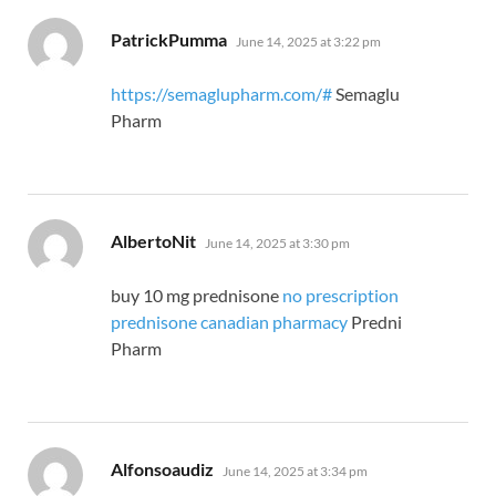
says:
PatrickPumma
June 14, 2025 at 3:22 pm
https://semaglupharm.com/#
Semaglu
Pharm
says:
AlbertoNit
June 14, 2025 at 3:30 pm
buy 10 mg prednisone
no prescription
prednisone canadian pharmacy
Predni
Pharm
says:
Alfonsoaudiz
June 14, 2025 at 3:34 pm