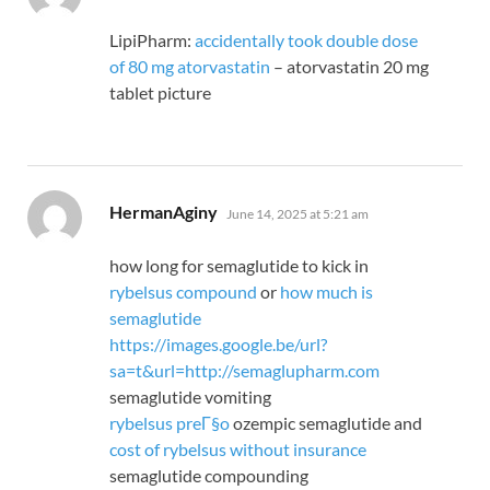
LipiPharm:
accidentally took double dose
of 80 mg atorvastatin
– atorvastatin 20 mg
tablet picture
says:
HermanAginy
June 14, 2025 at 5:21 am
how long for semaglutide to kick in
rybelsus compound
or
how much is
semaglutide
https://images.google.be/url?
sa=t&url=http://semaglupharm.com
semaglutide vomiting
rybelsus preГ§o
ozempic semaglutide and
cost of rybelsus without insurance
semaglutide compounding