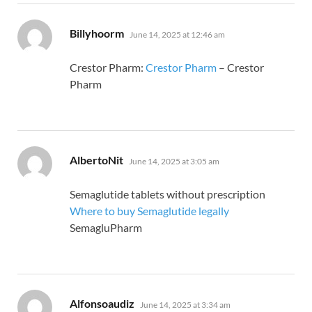
says:
Billyhoorm
June 14, 2025 at 12:46 am
Crestor Pharm:
Crestor Pharm
– Crestor
Pharm
says:
AlbertoNit
June 14, 2025 at 3:05 am
Semaglutide tablets without prescription
Where to buy Semaglutide legally
SemagluPharm
says:
Alfonsoaudiz
June 14, 2025 at 3:34 am