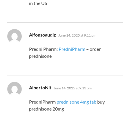
in the US
says:
Alfonsoaudiz
June 14, 2025 at 9:11 pm
Predni Pharm:
PredniPharm
– order
prednisone
says:
AlbertoNit
June 14, 2025 at 9:13 pm
PredniPharm
prednisone 4mg tab
buy
prednisone 20mg