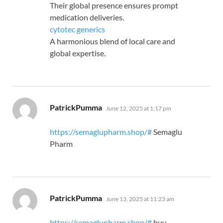
Their global presence ensures prompt
medication deliveries.
cytotec generics
A harmonious blend of local care and
global expertise.
says:
PatrickPumma
June 12, 2025 at 1:17 pm
https://semaglupharm.shop/#
Semaglu
Pharm
says:
PatrickPumma
June 13, 2025 at 11:23 am
https://semaglupharm.shop/#
buy