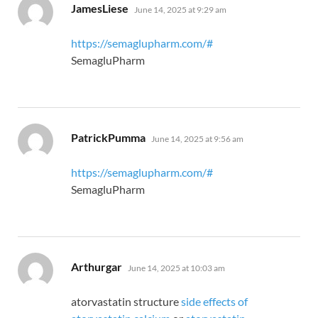
says:
JamesLiese
June 14, 2025 at 9:29 am
https://semaglupharm.com/#
SemagluPharm
says:
PatrickPumma
June 14, 2025 at 9:56 am
https://semaglupharm.com/#
SemagluPharm
says:
Arthurgar
June 14, 2025 at 10:03 am
atorvastatin structure
side effects of