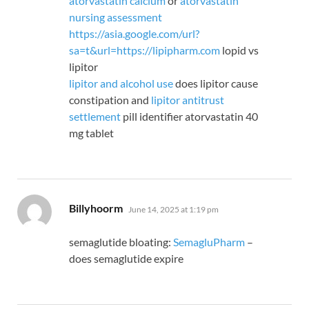
atorvastatin calcium
or
atorvastatin
nursing assessment
https://asia.google.com/url?
sa=t&url=https://lipipharm.com
lopid vs
lipitor
lipitor and alcohol use
does lipitor cause
constipation and
lipitor antitrust
settlement
pill identifier atorvastatin 40
mg tablet
says:
Billyhoorm
June 14, 2025 at 1:19 pm
semaglutide bloating:
SemagluPharm
–
does semaglutide expire