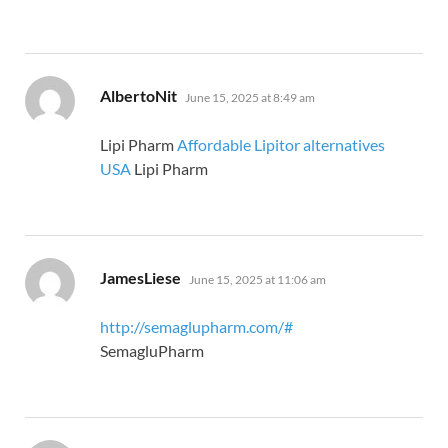
says:
AlbertoNit
June 15, 2025 at 8:49 am
Lipi Pharm
Affordable Lipitor alternatives
USA
Lipi Pharm
says:
JamesLiese
June 15, 2025 at 11:06 am
http://semaglupharm.com/#
SemagluPharm