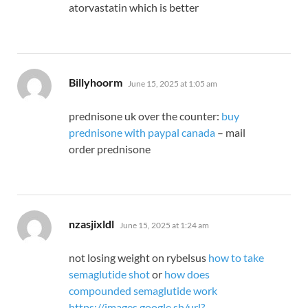
atorvastatin which is better
says:
Billyhoorm
June 15, 2025 at 1:05 am
prednisone uk over the counter:
buy
prednisone with paypal canada
– mail
order prednisone
says:
nzasjixldl
June 15, 2025 at 1:24 am
not losing weight on rybelsus
how to take
semaglutide shot
or
how does
compounded semaglutide work
https://images.google.sh/url?