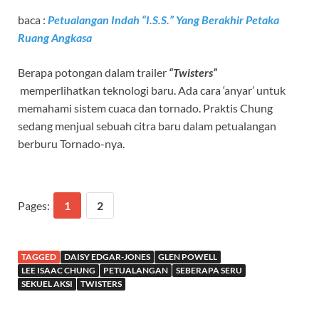
baca :
Petualangan Indah “I.S.S.” Yang Berakhir Petaka
Ruang Angkasa
Berapa potongan dalam trailer
“Twisters”
memperlihatkan teknologi baru. Ada cara ‘anyar’ untuk
memahami sistem cuaca dan tornado. Praktis Chung
sedang menjual sebuah citra baru dalam petualangan
berburu Tornado-nya.
Pages:
1
2
TAGGED
DAISY EDGAR-JONES
GLEN POWELL
LEE ISAAC CHUNG
PETUALANGAN
SEBERAPA SERU
SEKUEL AKSI
TWISTERS