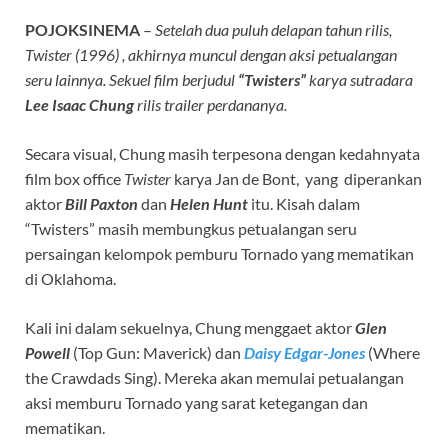
POJOKSINEMA
–
Setelah dua puluh delapan tahun rilis,
Twister (1996) , akhirnya muncul dengan aksi petualangan
seru lainnya. Sekuel film berjudul
“Twisters”
karya sutradara
Lee Isaac Chung
rilis trailer perdananya.
Secara visual, Chung masih terpesona dengan kedahnyata
film box office
Twister
karya Jan de Bont, yang diperankan
aktor
Bill Paxton
dan
Helen Hunt
itu. Kisah dalam
“Twisters” masih membungkus petualangan seru
persaingan kelompok pemburu Tornado yang mematikan
di Oklahoma.
Kali ini dalam sekuelnya, Chung menggaet aktor
Glen
Powell
(Top Gun: Maverick) dan
Daisy Edgar-Jones
(Where
the Crawdads Sing). Mereka akan memulai petualangan
aksi memburu Tornado yang sarat ketegangan dan
mematikan.