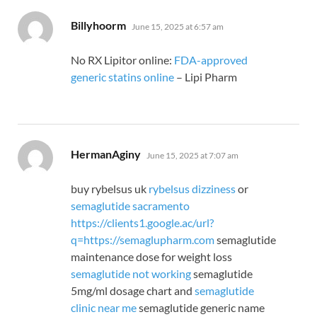
says:
Billyhoorm
June 15, 2025 at 6:57 am
No RX Lipitor online:
FDA-approved
generic statins online
– Lipi Pharm
says:
HermanAginy
June 15, 2025 at 7:07 am
buy rybelsus uk
rybelsus dizziness
or
semaglutide sacramento
https://clients1.google.ac/url?
q=https://semaglupharm.com
semaglutide
maintenance dose for weight loss
semaglutide not working
semaglutide
5mg/ml dosage chart and
semaglutide
clinic near me
semaglutide generic name