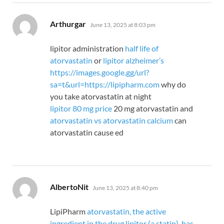
says:
Arthurgar
June 13, 2025 at 8:03 pm
lipitor administration
half life of
atorvastatin
or
lipitor alzheimer’s
https://images.google.gg/url?
sa=t&url=https://lipipharm.com
why do
you take atorvastatin at night
lipitor 80 mg price
20 mg atorvastatin and
atorvastatin vs atorvastatin calcium
can
atorvastatin cause ed
says:
AlbertoNit
June 13, 2025 at 8:40 pm
LipiPharm
atorvastatin, the active
ingredient in the drug lipitor (a statin), has