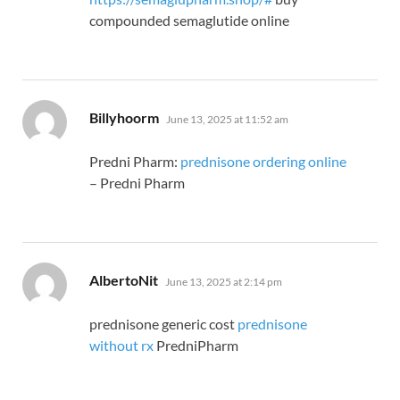
compounded semaglutide online
says:
Billyhoorm
June 13, 2025 at 11:52 am
Predni Pharm:
prednisone ordering online
– Predni Pharm
says:
AlbertoNit
June 13, 2025 at 2:14 pm
prednisone generic cost
prednisone
without rx
PredniPharm