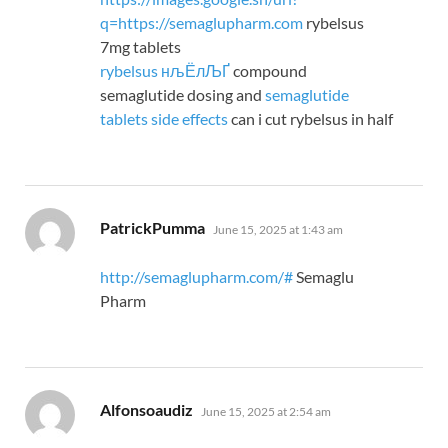
q=https://semaglupharm.com
rybelsus
7mg tablets
rybelsus нљЁлЉҐ
compound
semaglutide dosing and
semaglutide
tablets side effects
can i cut rybelsus in half
says:
PatrickPumma
June 15, 2025 at 1:43 am
http://semaglupharm.com/#
Semaglu
Pharm
says:
Alfonsoaudiz
June 15, 2025 at 2:54 am