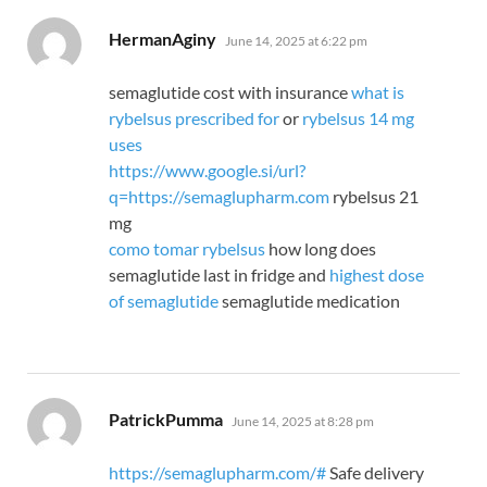
says:
HermanAginy
June 14, 2025 at 6:22 pm
semaglutide cost with insurance
what is
rybelsus prescribed for
or
rybelsus 14 mg
uses
https://www.google.si/url?
q=https://semaglupharm.com
rybelsus 21
mg
como tomar rybelsus
how long does
semaglutide last in fridge and
highest dose
of semaglutide
semaglutide medication
says:
PatrickPumma
June 14, 2025 at 8:28 pm
https://semaglupharm.com/#
Safe delivery