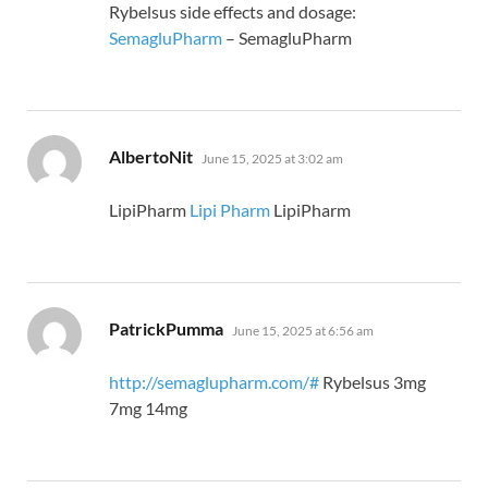
Rybelsus side effects and dosage:
SemagluPharm
– SemagluPharm
says:
AlbertoNit
June 15, 2025 at 3:02 am
LipiPharm
Lipi Pharm
LipiPharm
says:
PatrickPumma
June 15, 2025 at 6:56 am
http://semaglupharm.com/#
Rybelsus 3mg
7mg 14mg