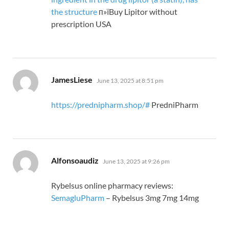
the structure
п»їBuy Lipitor without
prescription USA
says:
JamesLiese
June 13, 2025 at 8:51 pm
https://prednipharm.shop/#
PredniPharm
says:
Alfonsoaudiz
June 13, 2025 at 9:26 pm
Rybelsus online pharmacy reviews:
SemagluPharm
– Rybelsus 3mg 7mg 14mg