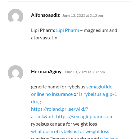
says:
Alfonsoaudiz
June 13, 2025 at 3:15 pm
Lipi Pharm:
Lipi Pharm
– magnesium and
atorvastatin
says:
HermanAginy
June 13, 2025 at 3:37 pm
generic name for rybelsus
semaglutide
online no insurance
or
is rybelsus a glp-1
drug
https://roland.pri.ee/wiki/?
a=link&url=https://semaglupharm.com
rybelsus canada for weight loss
what dose of rybelsus for weight loss
rybelsus 3mg para que sirve and
rybelsus