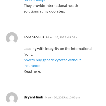
They provide international health
solutions at my doorstep.
says:
LorenzoGus
March 18, 2025 at 9:34 am
Leading with integrity on the international
front.
how to buy generic cytotec without
insurance
Read here.
says:
BryanFlimb
March 20, 2025 at 10:03 pm