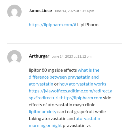
says:
JamesLiese
June 14, 2025 at 10:14 pm
https://lipipharm.com/#
Lipi Pharm
says:
Arthurgar
June 14, 2025 at 11:12 pm
lipitor 80 mg side effects
what is the
difference between pravastatin and
atorvastatin
or
how atorvastatin works
https://jvlawoffices.aditime.com/redirect.a
spx?redirecturl=http://lipipharm.com
side
effects of atorvastatin mayo clinic
lipitor anxiety
can i eat grapefruit while
taking atorvastatin and
atorvastatin
morning or night
pravastatin vs