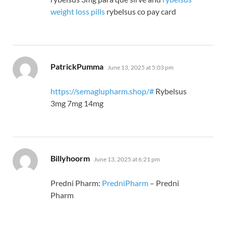
weight loss pills
rybelsus co pay card
says:
PatrickPumma
June 13, 2025 at 5:03 pm
https://semaglupharm.shop/#
Rybelsus
3mg 7mg 14mg
says:
Billyhoorm
June 13, 2025 at 6:21 pm
Predni Pharm:
PredniPharm
– Predni
Pharm