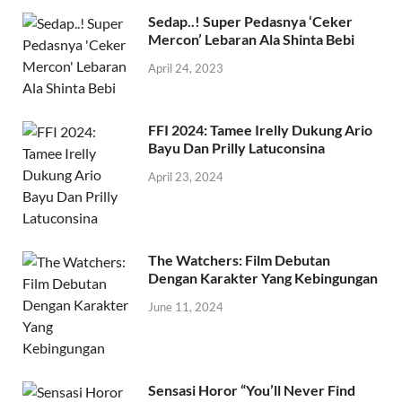
Sedap..! Super Pedasnya ‘Ceker
Mercon’ Lebaran Ala Shinta Bebi
April 24, 2023
FFI 2024: Tamee Irelly Dukung Ario
Bayu Dan Prilly Latuconsina
April 23, 2024
The Watchers: Film Debutan
Dengan Karakter Yang Kebingungan
June 11, 2024
Sensasi Horor “You’ll Never Find