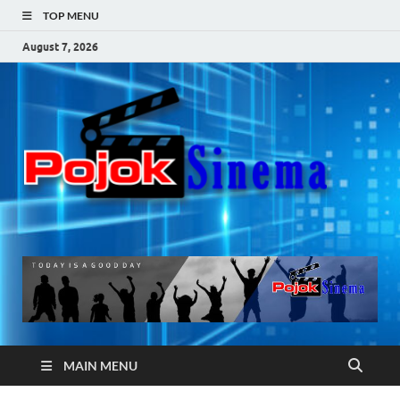
TOP MENU
August 7, 2026
Po
Si
MAIN MENU