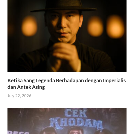
Ketika Sang Legenda Berhadapan dengan Imperialis
dan Antek Asing
July 22, 2026