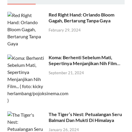
Red Right Hand: Orlando Bloom
Gagah, Bertarung Tanpa Gaya
February 29, 2024
Koma: Berhenti Sebelum Mati,
Sepertinya Menjanjikan Nih Film…
September 21, 2024
The Tiger’s Nest: Petualangan Seru
Balmani Dan Mukti Di Himalaya
January 26, 2024