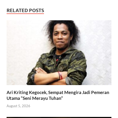
RELATED POSTS
Ari Kriting Kegocek, Sempat Mengira Jadi Pemeran
Utama “Seni Merayu Tuhan”
August 5, 2026