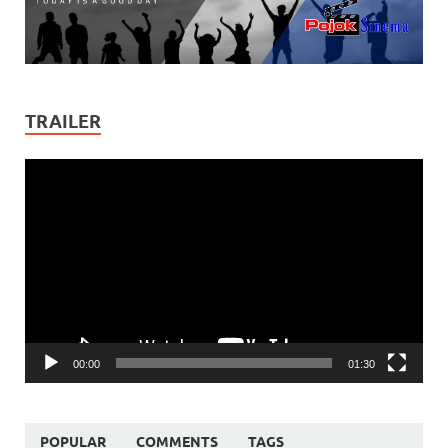
TRAILER
Video
Player
00:00
01:30
POPULAR
COMMENTS
TAGS