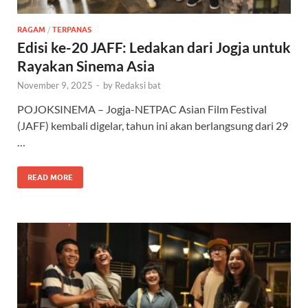
RAGAM
/
TERPANAS
Edisi ke-20 JAFF: Ledakan dari Jogja untuk
Rayakan Sinema Asia
November 9, 2025
-
by
Redaksi bat
POJOKSINEMA – Jogja-NETPAC Asian Film Festival
(JAFF) kembali digelar, tahun ini akan berlangsung dari 29
…
READ MORE