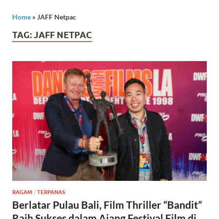
Home
»
JAFF Netpac
TAG:
JAFF NETPAC
RAGAM
/
TERPANAS
Berlatar Pulau Bali, Film Thriller “Bandit”
Raih Sukses dalam Ajang Festival Film di