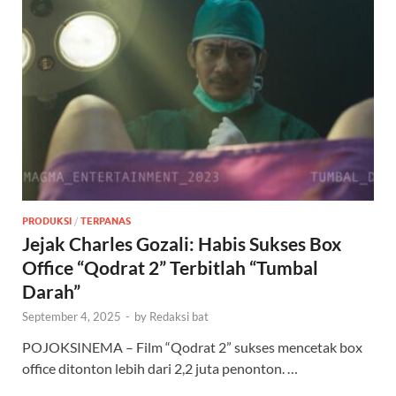
PRODUKSI
/
TERPANAS
Jejak Charles Gozali: Habis Sukses Box
Office “Qodrat 2” Terbitlah “Tumbal
Darah”
September 4, 2025
-
by
Redaksi bat
POJOKSINEMA – Film “Qodrat 2” sukses mencetak box
office ditonton lebih dari 2,2 juta penonton. …