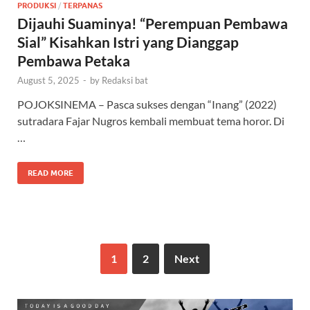
PRODUKSI
/
TERPANAS
Dijauhi Suaminya! “Perempuan Pembawa
Sial” Kisahkan Istri yang Dianggap
Pembawa Petaka
August 5, 2025
-
by
Redaksi bat
POJOKSINEMA – Pasca sukses dengan “Inang” (2022)
sutradara Fajar Nugros kembali membuat tema horor. Di
…
READ MORE
1
2
Next