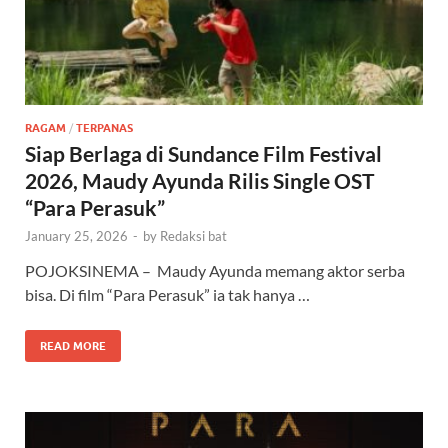
RAGAM
/
TERPANAS
Siap Berlaga di Sundance Film Festival
2026, Maudy Ayunda Rilis Single OST
“Para Perasuk”
January 25, 2026
-
by
Redaksi bat
POJOKSINEMA – Maudy Ayunda memang aktor serba
bisa. Di film “Para Perasuk” ia tak hanya …
READ MORE