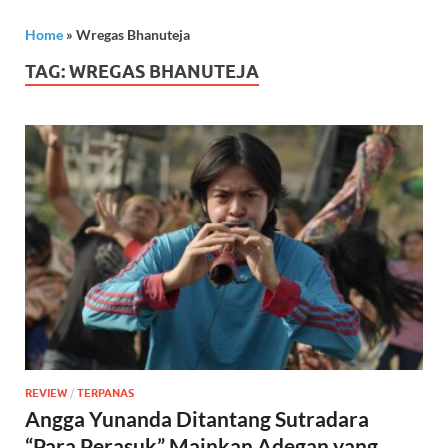
Home
»
Wregas Bhanuteja
TAG:
WREGAS BHANUTEJA
REVIEW
/
TERPANAS
Angga Yunanda Ditantang Sutradara
“Para Perasuk” Mainkan Adegan yang