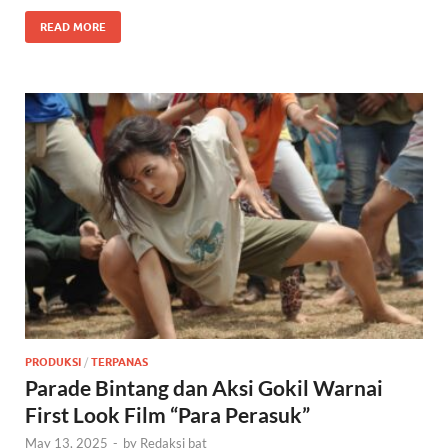
READ MORE
PRODUKSI
/
TERPANAS
Parade Bintang dan Aksi Gokil Warnai
First Look Film “Para Perasuk”
May 13, 2025
-
by
Redaksi bat