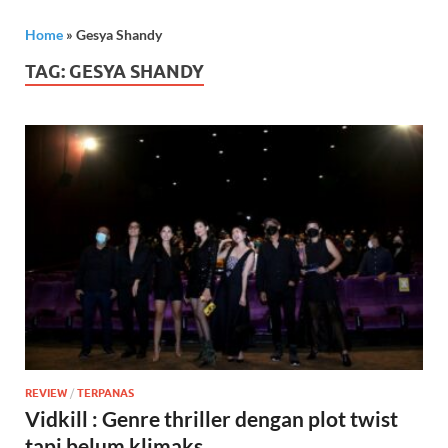
Home
»
Gesya Shandy
TAG:
GESYA SHANDY
REVIEW
/
TERPANAS
Vidkill : Genre thriller dengan plot twist
tapi belum klimaks