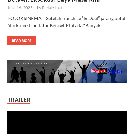
June 16, 2025
-
by
Redaksi bat
POJOKSINEMA – Setelah franchise “Si Doel” jarang betul
film komedi berlatar Betawi. Kini ada “Banyak …
READ MORE
TRAILER
Video
Player