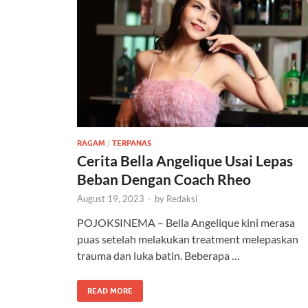
RAGAM
/
TERPANAS
Cerita Bella Angelique Usai Lepas
Beban Dengan Coach Rheo
August 19, 2023
-
by
Redaksi
POJOKSINEMA – Bella Angelique kini merasa
puas setelah melakukan treatment melepaskan
trauma dan luka batin. Beberapa …
READ MORE