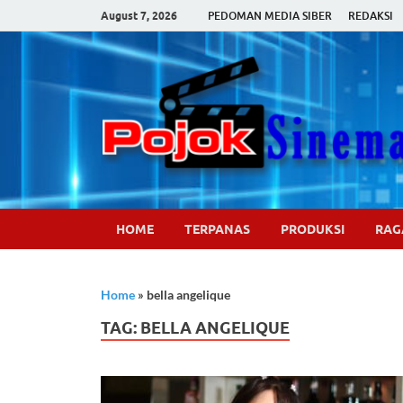
August 7, 2026
PEDOMAN MEDIA SIBER
REDAKSI
HOME
TERPANAS
PRODUKSI
RA
Home
»
bella angelique
TAG:
BELLA ANGELIQUE