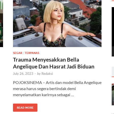
V
P
SEGAR
/
TERPANAS
Trauma Menyesakkan Bella
Angelique Dan Hasrat Jadi Biduan
July 26, 2023
-
by
Redaksi
POJOKSINEMA – Artis dan model Bella Angelique
merasa harus segera bertindak demi
menyelamatkan karirnya sebagai …
READ MORE