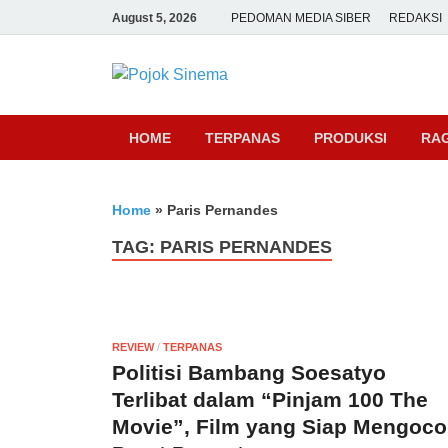
August 5, 2026
PEDOMAN MEDIA SIBER
REDAKSI
Pojok Sine
HOME
TERPANAS
PRODUKSI
RA
Home
»
Paris Pernandes
TAG:
PARIS PERNANDES
REVIEW
/
TERPANAS
Politisi Bambang Soesatyo
Terlibat dalam “Pinjam 100 The
Movie”, Film yang Siap Mengoco