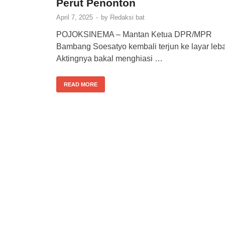
Perut Penonton
April 7, 2025
-
by
Redaksi bat
POJOKSINEMA – Mantan Ketua DPR/MPR
Bambang Soesatyo kembali terjun ke layar leba
Aktingnya bakal menghiasi …
READ MORE