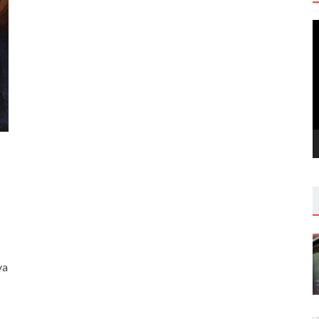
V
P
ya