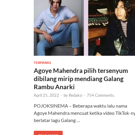
TERPANAS
Agoye Mahendra pilih tersenyum
dibilang mirip mendiang Galang
Rambu Anarki
April 25, 2022
-
by
Redaksi
-
754 Comments.
POJOKSINEMA – Beberapa waktu lalu nama
Agoye Mahendra mencuat ketika video TikTok-n
berlatar lagu Galang …