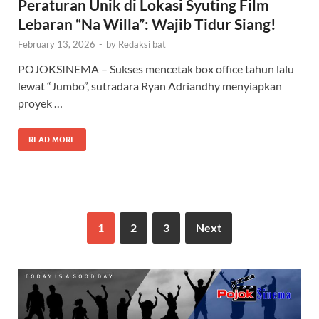
Peraturan Unik di Lokasi Syuting Film
Lebaran “Na Willa”: Wajib Tidur Siang!
February 13, 2026
-
by
Redaksi bat
POJOKSINEMA – Sukses mencetak box office tahun lalu
lewat “Jumbo”, sutradara Ryan Adriandhy menyiapkan
proyek …
READ MORE
1
2
3
Next