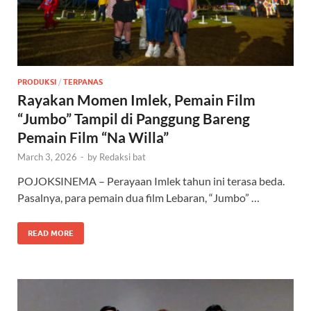
PRODUKSI
/
TERPANAS
Rayakan Momen Imlek, Pemain Film
“Jumbo” Tampil di Panggung Bareng
Pemain Film “Na Willa”
March 3, 2026
-
by
Redaksi bat
POJOKSINEMA – Perayaan Imlek tahun ini terasa beda.
Pasalnya, para pemain dua film Lebaran, “Jumbo” …
READ MORE