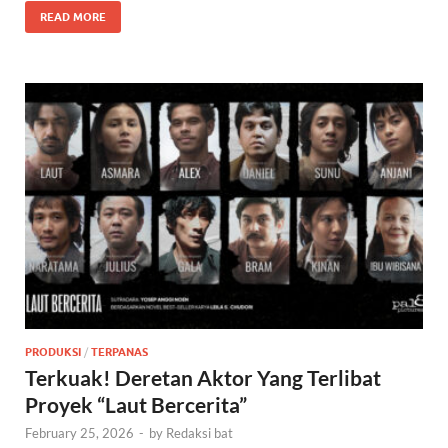
READ MORE
PRODUKSI
/
TERPANAS
Terkuak! Deretan Aktor Yang Terlibat
Proyek “Laut Bercerita”
February 25, 2026
-
by
Redaksi bat