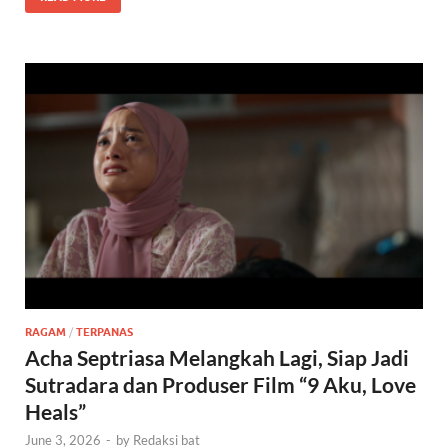
RAGAM
/
TERPANAS
Acha Septriasa Melangkah Lagi, Siap Jadi
Sutradara dan Produser Film “9 Aku, Love
Heals”
June 3, 2026
-
by
Redaksi bat