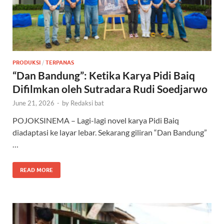
PRODUKSI
/
TERPANAS
“Dan Bandung”: Ketika Karya Pidi Baiq
Difilmkan oleh Sutradara Rudi Soedjarwo
June 21, 2026
-
by
Redaksi bat
POJOKSINEMA – Lagi-lagi novel karya Pidi Baiq
diadaptasi ke layar lebar. Sekarang giliran “Dan Bandung”
…
READ MORE