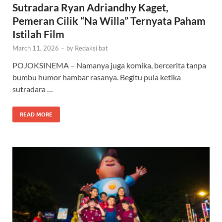
Sutradara Ryan Adriandhy Kaget,
Pemeran Cilik “Na Willa” Ternyata Paham
Istilah Film
March 11, 2026
-
by
Redaksi bat
POJOKSINEMA – Namanya juga komika, bercerita tanpa
bumbu humor hambar rasanya. Begitu pula ketika
sutradara …
READ MORE