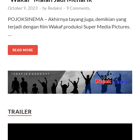
October 9, 2023
-
by
Redaksi
-
9 Comments.
POJOKSINEMA – Akhirnya tayang juga, demikian yang
terjadi dengan film Wakaf produksi Super Media Pictures.
…
READ MORE
TRAILER
Video
Player