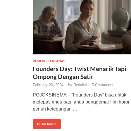
/
REVIEW
TERPANAS
Founders Day: Twist Menarik Tapi
Ompong Dengan Satir
February 20, 2024
-
by
Redaksi
-
5 Comments.
POJOKSINEMA – “Founders Day” bisa untuk
melepas rindu bagi anda penggemar film horor
penuh ketegangan …
READ MORE