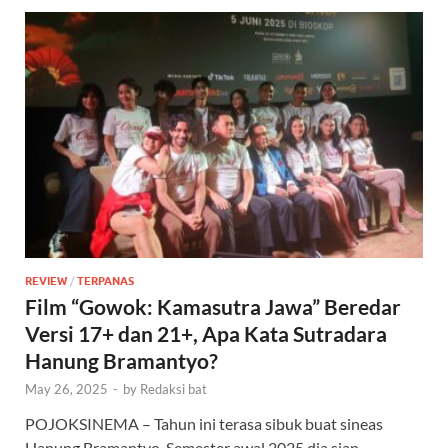
REVIEW
/
TERPANAS
Film “Gowok: Kamasutra Jawa” Beredar
Versi 17+ dan 21+, Apa Kata Sutradara
Hanung Bramantyo?
May 26, 2025
-
by
Redaksi bat
POJOKSINEMA – Tahun ini terasa sibuk buat sineas
Hanung Bramantyo. Semester awal 2025 dia siap …