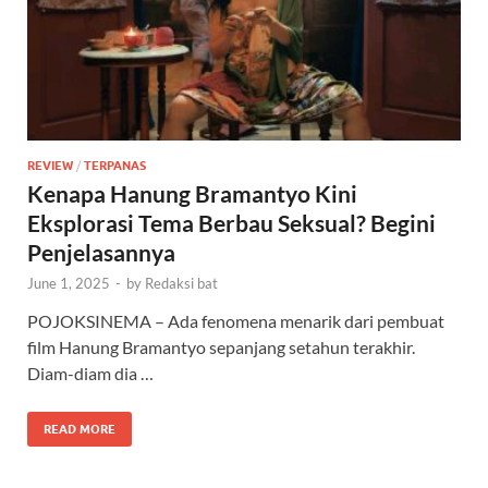
REVIEW
/
TERPANAS
Kenapa Hanung Bramantyo Kini
Eksplorasi Tema Berbau Seksual? Begini
Penjelasannya
June 1, 2025
-
by
Redaksi bat
POJOKSINEMA – Ada fenomena menarik dari pembuat
film Hanung Bramantyo sepanjang setahun terakhir.
Diam-diam dia …
READ MORE