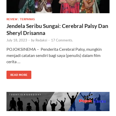
REVIEW
/
TERPANAS
Jendela Seribu Sungai: Cerebral Palsy Dan
Sheryl Drisanna
July 18, 2023
-
by
Redaksi
-
17 Comments.
POJOKSINEMA – Penderita Cerebral Palsy, mungkin
menjadi catatan sendiri bagi saya (penulis) dalam film
cerita …
READ MORE