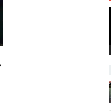
V
P
s