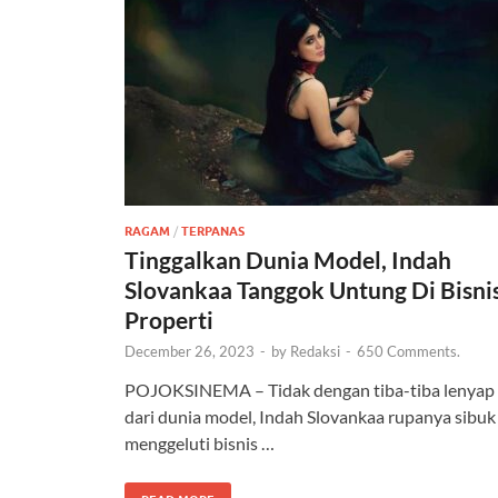
RAGAM
/
TERPANAS
Tinggalkan Dunia Model, Indah
Slovankaa Tanggok Untung Di Bisni
Properti
December 26, 2023
-
by
Redaksi
-
650 Comments.
POJOKSINEMA – Tidak dengan tiba-tiba lenyap
dari dunia model, Indah Slovankaa rupanya sibuk
menggeluti bisnis …