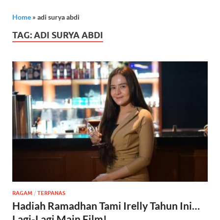
Home
»
adi surya abdi
TAG:
ADI SURYA ABDI
RAGAM
/
TERPANAS
Hadiah Ramadhan Tami Irelly Tahun Ini…
Lagi-Lagi Main Film!