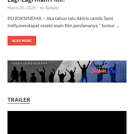
March 25, 2025
-
by
Redaksi
POJOKSINEMA – Jika tahun lalu Aktris cantik Tami
Irelly,mendapat rezeki main film perdananya “ Sumur …
READ MORE
TRAILER
Video
Player