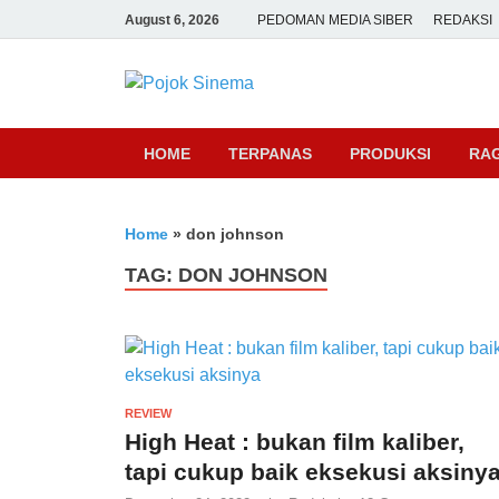
August 6, 2026
PEDOMAN MEDIA SIBER
REDAKSI
Pojok Sine
HOME
TERPANAS
PRODUKSI
RA
Home
»
don johnson
TAG:
DON JOHNSON
REVIEW
High Heat : bukan film kaliber,
tapi cukup baik eksekusi aksiny