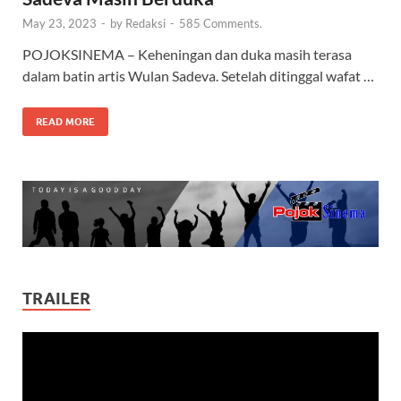
May 23, 2023
-
by
Redaksi
-
585 Comments.
POJOKSINEMA – Keheningan dan duka masih terasa
dalam batin artis Wulan Sadeva. Setelah ditinggal wafat …
READ MORE
TRAILER
Video
Player