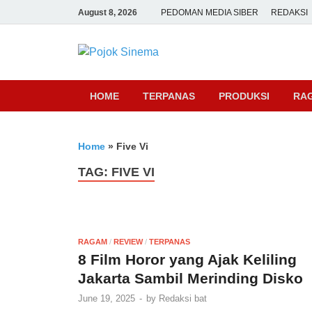
August 8, 2026
PEDOMAN MEDIA SIBER
REDAKSI
Pojok Sine
HOME
TERPANAS
PRODUKSI
RA
Home
»
Five Vi
TAG:
FIVE VI
RAGAM
/
REVIEW
/
TERPANAS
8 Film Horor yang Ajak Keliling
Jakarta Sambil Merinding Disko
June 19, 2025
-
by
Redaksi bat