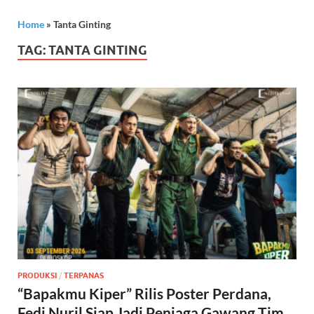
Home
»
Tanta Ginting
TAG:
TANTA GINTING
PRODUKSI
/
TERPANAS
“Bapakmu Kiper” Rilis Poster Perdana,
Fedi Nuril Siap Jadi Penjaga Gawang Tim