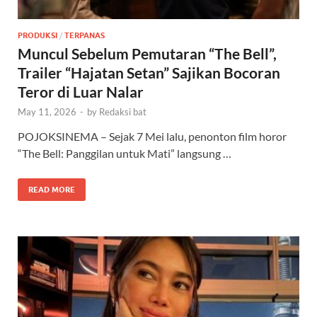
PRODUKSI
/
TERPANAS
Muncul Sebelum Pemutaran “The Bell”,
Trailer “Hajatan Setan” Sajikan Bocoran
Teror di Luar Nalar
May 11, 2026
-
by
Redaksi bat
POJOKSINEMA – Sejak 7 Mei lalu, penonton film horor
“The Bell: Panggilan untuk Mati” langsung …
READ MORE