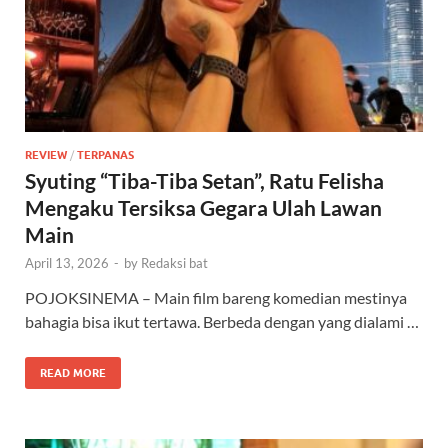
REVIEW
/
TERPANAS
Syuting “Tiba-Tiba Setan”, Ratu Felisha
Mengaku Tersiksa Gegara Ulah Lawan
Main
April 13, 2026
-
by
Redaksi bat
POJOKSINEMA – Main film bareng komedian mestinya
bahagia bisa ikut tertawa. Berbeda dengan yang dialami …
READ MORE