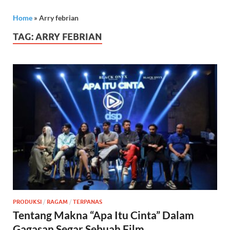
Home
»
Arry febrian
TAG:
ARRY FEBRIAN
PRODUKSI
/
RAGAM
/
TERPANAS
Tentang Makna “Apa Itu Cinta” Dalam
Gagasan Segar Sebuah Film