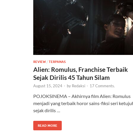
REVIEW
/
TERPANAS
Alien: Romulus, Franchise Terbaik
Sejak Dirilis 45 Tahun Silam
August 15, 2024
-
by
Redaksi
-
17 Comments.
POJOKSINEMA – Akhirnya film Alien: Romulus
menjadi yang terbaik horor sains-fiksi seri ketuju
sejak dirilis …
READ MORE