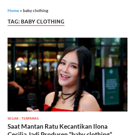
Home
»
baby clothing
TAG:
BABY CLOTHING
SEGAR
/
TERPANAS
Saat Mantan Ratu Kecantikan Ilona
Cecilia Jadi Produsen “baby clothing”