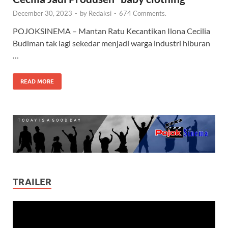
December 30, 2023
-
by
Redaksi
-
674 Comments.
POJOKSINEMA – Mantan Ratu Kecantikan Ilona Cecilia
Budiman tak lagi sekedar menjadi warga industri hiburan
…
READ MORE
TRAILER
Video
Player