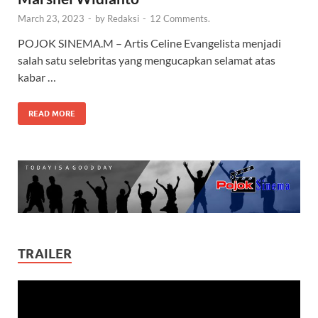
March 23, 2023
-
by
Redaksi
-
12 Comments.
POJOK SINEMA.M – Artis Celine Evangelista menjadi
salah satu selebritas yang mengucapkan selamat atas
kabar …
READ MORE
TRAILER
Video
Player