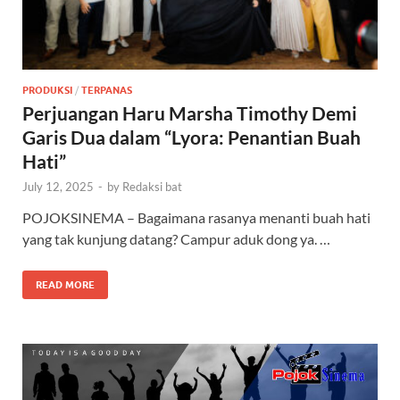
PRODUKSI
/
TERPANAS
Perjuangan Haru Marsha Timothy Demi
Garis Dua dalam “Lyora: Penantian Buah
Hati”
July 12, 2025
-
by
Redaksi bat
POJOKSINEMA – Bagaimana rasanya menanti buah hati
yang tak kunjung datang? Campur aduk dong ya. …
READ MORE