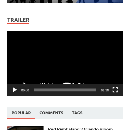
TRAILER
Video
Player
00:00
01:30
POPULAR
COMMENTS
TAGS
Red Right Hand: Orlando Bloom