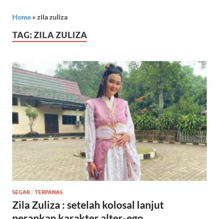
Home
»
zila zuliza
TAG:
ZILA ZULIZA
SEGAR
/
TERPANAS
Zila Zuliza : setelah kolosal lanjut
perankan karakter alter-ego