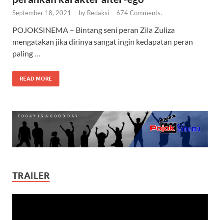
September 18, 2021
-
by
Redaksi
-
674 Comments.
POJOKSINEMA – Bintang seni peran Zila Zuliza
mengatakan jika dirinya sangat ingin kedapatan peran
paling …
READ MORE
TRAILER
Video
Player