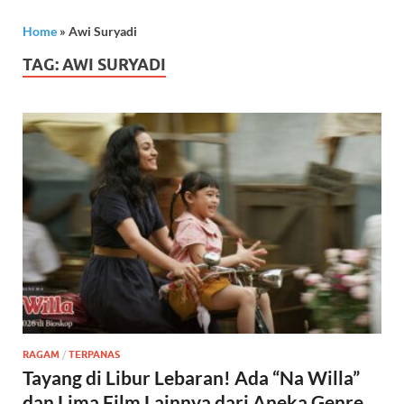
Home
»
Awi Suryadi
TAG:
AWI SURYADI
RAGAM
/
TERPANAS
Tayang di Libur Lebaran! Ada “Na Willa”
dan Lima Film Lainnya dari Aneka Genre