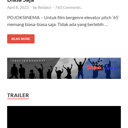
April 8, 2023
-
by
Redaksi
-
760 Comments.
POJOKSINEMA – Untuk film bergenre elevator pitch ‘65’
memang biasa-biasa saja. Tidak ada yang berlebih …
READ MORE
TRAILER
Video
Player