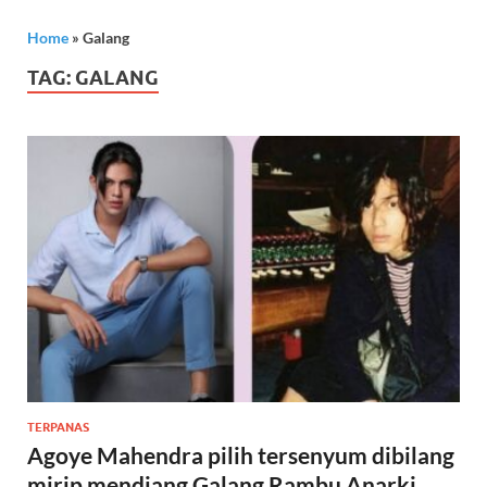
Home
»
Galang
TAG:
GALANG
TERPANAS
Agoye Mahendra pilih tersenyum dibilang
mirip mendiang Galang Rambu Anarki