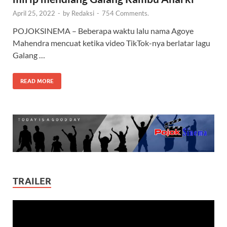
April 25, 2022
-
by
Redaksi
-
754 Comments.
POJOKSINEMA – Beberapa waktu lalu nama Agoye
Mahendra mencuat ketika video TikTok-nya berlatar lagu
Galang …
READ MORE
TRAILER
Video
Player