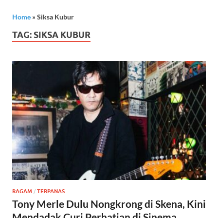
Home
»
Siksa Kubur
TAG:
SIKSA KUBUR
RAGAM
/
TERPANAS
Tony Merle Dulu Nongkrong di Skena, Kini
Mendadak Curi Perhatian di Sinema