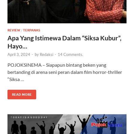
REVIEW
/
TERPANAS
Apa Yang Istimewa Dalam “Siksa Kubur”,
Hayo…
April 3, 2024
-
by
Redaksi
-
14 Comments.
POJOKSINEMA – Siapapun bintang beken yang
bertanding di arena seni peran dalam film horror-thriller
“Siksa …
READ MORE