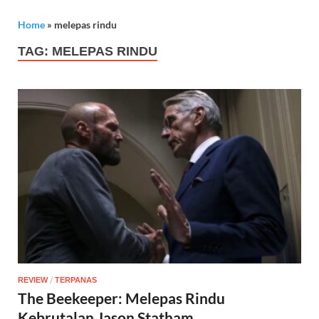
Home
»
melepas rindu
TAG:
MELEPAS RINDU
/
REVIEW
TERPANAS
The Beekeeper: Melepas Rindu
Kebrutalan Jason Statham