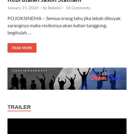
January 11, 2024
-
by
Redaksi
-
16 Comments.
POJOKSINEMA – Semua orang tahu jika lebah dikoyak
sarangnya maka resikonya akan kalian tanggung,
begitulah …
READ MORE
TRAILER
Video
Player