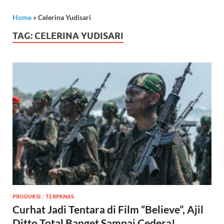
Home
»
Celerina Yudisari
TAG:
CELERINA YUDISARI
PRODUKSI
/
TERPANAS
Curhat Jadi Tentara di Film “Believe”, Ajil
Ditto Total Banget Sampai Cedera!