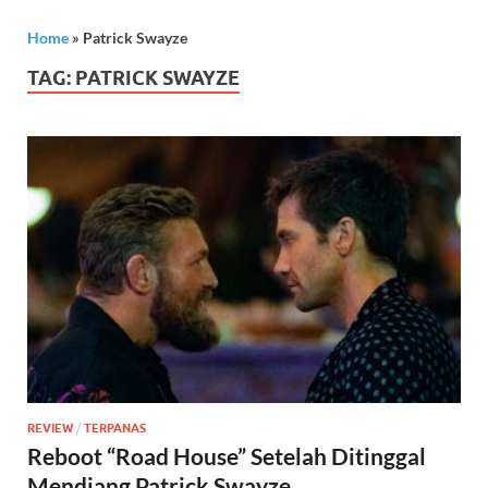
Home
»
Patrick Swayze
TAG:
PATRICK SWAYZE
REVIEW
/
TERPANAS
Reboot “Road House” Setelah Ditinggal
Mendiang Patrick Swayze