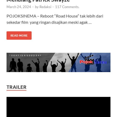
March 24, 2024
-
by
Redaksi
-
117 Comments.
POJOKSINEMA – Reboot “Road House” tak lebih dari
sekedar film yang ringan disajikan meski agak …
READ MORE
TRAILER
Video
Player