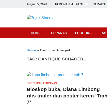
August 5, 2026
PEDOMAN MEDIA SIBER
REDAKSI
Pojok Sine
HOME
TERPANAS
PRODUKSI
RA
Home
»
Cantique Schagerl
TAG:
CANTIQUE SCHAGERL
PRODUKSI
/
TERPANAS
Bioskop buka, Diana Limbong
rilis trailer dan poster keren ‘Tra
7’