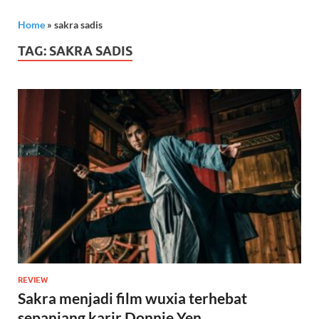
Home
»
sakra sadis
TAG:
SAKRA SADIS
REVIEW
Sakra menjadi film wuxia terhebat
sepanjang karir Donnie Yen