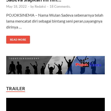
May 18, 2022
-
by
Redaksi
-
18 Comments.
POJOKSINEMA – Nama Wulan Sadeva sebenarnya telah
lama mencatat diri sebagai bintang seni peran,sayangnya
dirinya …
READ MORE
TRAILER
Video
Player