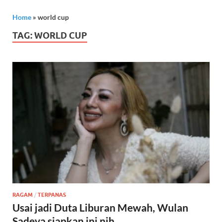
Home
»
world cup
TAG:
WORLD CUP
RAGAM
/
TERPANAS
Usai jadi Duta Liburan Mewah, Wulan
Sadeva siapkan ini nih…