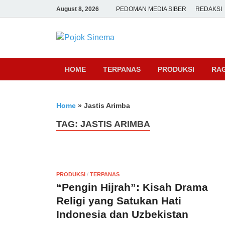
August 8, 2026
PEDOMAN MEDIA SIBER
REDAKSI
Pojok Sine
HOME
TERPANAS
PRODUKSI
RA
Home
»
Jastis Arimba
TAG:
JASTIS ARIMBA
PRODUKSI
/
TERPANAS
“Pengin Hijrah”: Kisah Drama
Religi yang Satukan Hati
Indonesia dan Uzbekistan