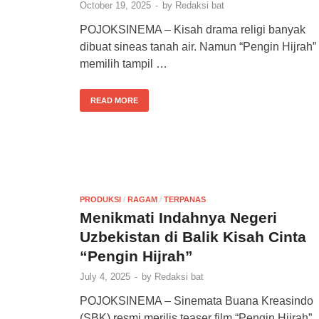
October 19, 2025
-
by
Redaksi bat
POJOKSINEMA – Kisah drama religi banyak
dibuat sineas tanah air. Namun “Pengin Hijrah”
memilih tampil …
READ MORE
PRODUKSI
/
RAGAM
/
TERPANAS
Menikmati Indahnya Negeri
Uzbekistan di Balik Kisah Cinta
“Pengin Hijrah”
July 4, 2025
-
by
Redaksi bat
POJOKSINEMA – Sinemata Buana Kreasindo
(SBK) resmi merilis teaser film “Pengin Hijrah”.