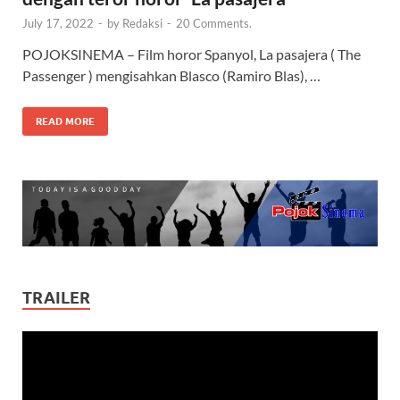
July 17, 2022
-
by
Redaksi
-
20 Comments.
POJOKSINEMA – Film horor Spanyol, La pasajera ( The
Passenger ) mengisahkan Blasco (Ramiro Blas), …
READ MORE
TRAILER
Video
Player