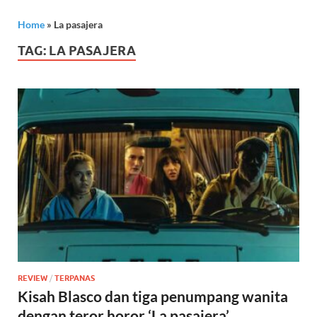
Home
»
La pasajera
TAG:
LA PASAJERA
REVIEW
/
TERPANAS
Kisah Blasco dan tiga penumpang wanita
dengan teror horor ‘La pasajera’