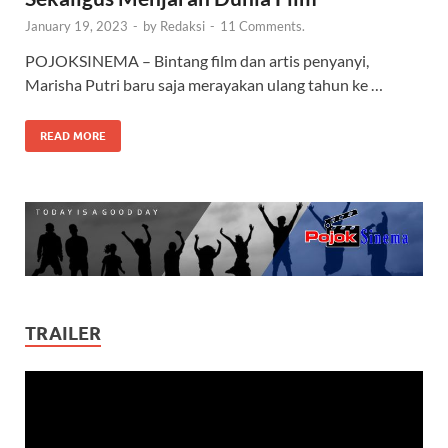
January 19, 2023
-
by
Redaksi
-
11 Comments.
POJOKSINEMA – Bintang film dan artis penyanyi,
Marisha Putri baru saja merayakan ulang tahun ke …
READ MORE
TRAILER
Video
Player