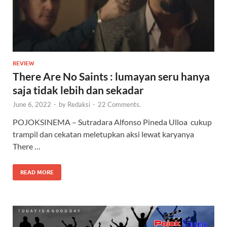
REVIEW
There Are No Saints : lumayan seru hanya
saja tidak lebih dan sekadar
June 6, 2022
-
by
Redaksi
-
22 Comments.
POJOKSINEMA – Sutradara Alfonso Pineda Ulloa cukup
trampil dan cekatan meletupkan aksi lewat karyanya
There …
READ MORE