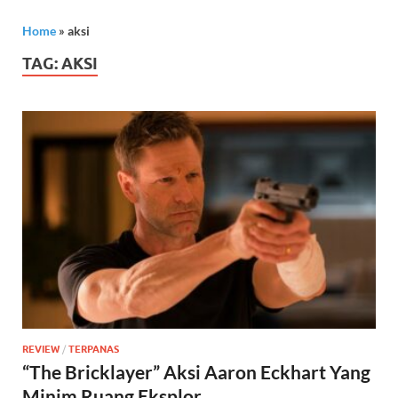
Home
»
aksi
TAG:
AKSI
REVIEW
/
TERPANAS
“The Bricklayer” Aksi Aaron Eckhart Yang
Minim Ruang Eksplor