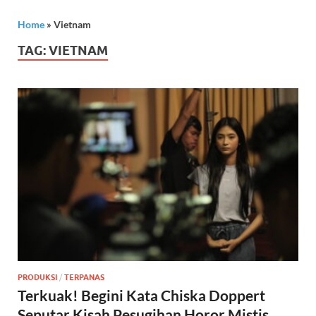
Home
»
Vietnam
TAG:
VIETNAM
PRODUKSI
/
TERPANAS
Terkuak! Begini Kata Chiska Doppert
Seputar Kisah Pesugihan Horor Mistis